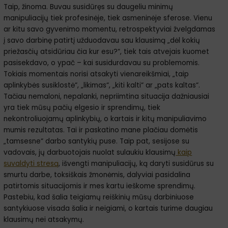
Taip, žinoma. Buvau susidūręs su daugeliu minimų
manipuliacijų tiek profesinėje, tiek asmeninėje sferose. Vienu
ar kitu savo gyvenimo momentu, retrospektyviai žvelgdamas
į savo darbinę patirtį užduodavau sau klausimą „dėl kokių
priežasčių atsidūriau čia kur esu?“, tiek tais atvejais kuomet
pasisekdavo, o ypač – kai susidurdavau su problemomis.
Tokiais momentais norisi atsakyti vienareikšmiai, „taip
aplinkybės susiklostė“, „likimas“, „kiti kalti“ ar „pats kaltas“.
Tačiau nemaloni, nepalanki, nepriimtina situacija dažniausiai
yra tiek mūsų pačių elgesio ir sprendimų, tiek
nekontroliuojamų aplinkybių, o kartais ir kitų manipuliavimo
mumis rezultatas. Tai ir paskatino mane plačiau domėtis
„tamsesne“ darbo santykių puse. Taip pat, sesijose su
vadovais, jų darbuotojais nuolat sulaukiu klausimų
kaip
suvaldyti stresą
, išvengti manipuliacijų, ką daryti susidūrus su
smurtu darbe, toksiškais žmonėmis, dalyviai pasidalina
patirtomis situacijomis ir mes kartu ieškome sprendimų.
Pastebiu, kad šalia teigiamų reiškinių mūsų darbiniuose
santykiuose visada šalia ir neigiami, o kartais turime daugiau
klausimų nei atsakymų.