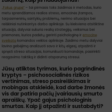
„Fokus grupė“
– tai pirmasis toks žaidimas ir metodas, kurio
metu sprendžiamos realios streso, emocinės įtampos,
tarpasmeninių santykių problemų, nerimo situacijos bei
reiškiniai nutinkantys darbo aplinkoje. Su kiekviena atsitiktine
situacija, dalyviai sukuria realią strategiją, veiksmus bei
priemones, kurios padėtų gerinti psichologinę ir
emocinę
sveikatą
komandos veiklos aplinkoje. Žaidimo metu dalyviai
lavina gebėjimą analizuoti savo ir kitų elgesį, atpažinti ir
spręsti streso situacijas, komunikuoti komandoje, pasirinkti
reagavimo taktiką ir didinti atsparumą stresui.
Jūsų atliktas tyrimas, kurio pagrindinės
kryptys – psichosocialinės rizikos
vertinimas, streso pasireiškimas ir
mobingas atskleidė, kad darbe žmonės
vis dar patiria pačių įvairiausių smurto
apraiškų. Ypač gajus psichologinis
smurtas. Kaip jį atpažinti ir sustabdyti?