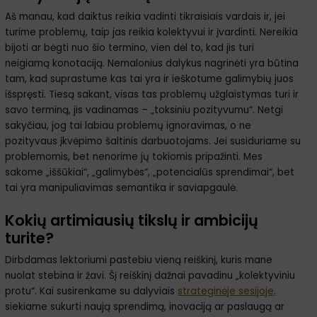
Aš manau, kad daiktus reikia vadinti tikraisiais vardais ir, jei
turime problemų, taip jas reikia kolektyvui ir įvardinti. Nereikia
bijoti ar bėgti nuo šio termino, vien dėl to, kad jis turi
neigiamą konotaciją. Nemalonius dalykus nagrinėti yra būtina
tam, kad suprastume kas tai yra ir ieškotume galimybių juos
išspręsti. Tiesą sakant, visas tas problemų užglaistymas turi ir
savo terminą, jis vadinamas – „toksiniu pozityvumu“. Netgi
sakyčiau, jog tai labiau problemų ignoravimas, o ne
pozityvaus įkvėpimo šaltinis darbuotojams. Jei susiduriame su
problemomis, bet nenorime jų tokiomis pripažinti. Mes
sakome „iššūkiai“, „galimybės“, „potencialūs sprendimai“, bet
tai yra manipuliavimas semantika ir saviapgaulė.
Kokių artimiausių tikslų ir ambicijų
turite?
Dirbdamas lektoriumi pastebiu vieną reiškinį, kuris mane
nuolat stebina ir žavi. Šį reiškinį dažnai pavadinu „kolektyviniu
protu“. Kai susirenkame su dalyviais
strateginėje sesijoje,
siekiame sukurti naują sprendimą, inovaciją ar paslaugą ar