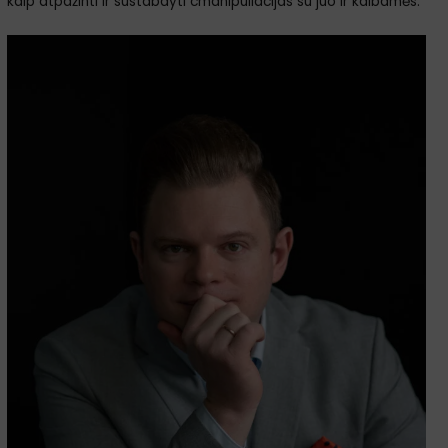
kaip atpažinti ir sustabdyti cmanipuliacijas su juo ir kalbamės.