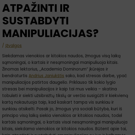
ATPAŽINTI IR
SUSTABDYTI
MANIPULIACIJAS?
/
Įžvalgos
Siekdamas vienokios ar kitokios naudos, žmogus visą laiką
sąmoningai, o kartais ir nesąmoningai manipuliuoja kitais.
Žinomas lektorius, „Academia Dominorum“ įkūrėjas ir
bendraturtis
Andrius Janiukštis
sako, kad stresas darbe, ypač
manipuliacijos patirtos daugelio. Priklauso tik kokio lygio
stresas bei manipuliacijos ir kaip tai mus veikia – skatina
tobulėti ir siekti užsibrėžtų tikslų ar verčia susigūžti ir kiekvieną
kartą nokautuoja taip, kad kaskart tampa vis sunkiau ir
sunkiau atsikelti. Pasak jo, žmogus yra sociali būtybė, kuri iš
principo visą laiką siekia vienokios ar kitokios naudos, todėl
kartais sąmoningai, o kartais visai nesąmoningai manipuliuoja
kitais, siekdama vienokios ar kitokios naudos. Būtent apie tai,