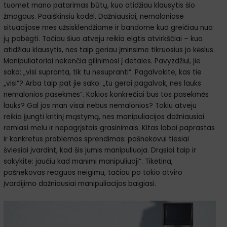
tuomet mano patarimas būtų, kuo atidžiau klausytis šio
žmogaus. Paaiškinsiu kodėl. Dažniausiai, nemaloniose
situacijose mes užsisklendžiame ir bandome kuo greičiau nuo
jų pabėgti. Tačiau šiuo atveju reikia elgtis atvirkščiai – kuo
atidžiau klausytis, nes taip geriau įminsime tikruosius jo kėslus.
Manipuliatoriai nekenčia gilinimosi į detales. Pavyzdžiui, jie
sako: „visi supranta, tik tu nesupranti“. Pagalvokite, kas tie
„visi“? Arba taip pat jie sako: „tu gerai pagalvok, nes lauks
nemalonios pasekmės“. Kokios konkrečiai bus tos pasekmės
lauks? Gal jos man visai nebus nemalonios? Tokiu atveju
reikia įjungti kritinį mąstymą, nes manipuliacijos dažniausiai
remiasi melu ir nepagrįstais grasinimais. Kitas labai paprastas
ir konkretus problemos sprendimas: pašnekovui tiesiai
šviesiai įvardint, kad šis jumis manipuliuoja. Drąsiai taip ir
sakykite: jaučiu kad manimi manipuliuoji“. Tikėtina,
pašnekovas reaguos neigimu, tačiau po tokio atviro
įvardijimo dažniausiai manipuliacijos baigiasi.