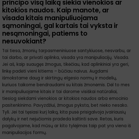
principo visą laiką siekia vienokios ar
kitokios naudos. Kaip manote, ar
visada kitais manipuliuojama
sąmoningai, gal kartais tai vyksta ir
nesąmoningai, patiems to
nesuvokiant?
Tai tiesa, žmonių tarpasmeniniuose santykiuose, nesvarbu, ar
tai darbo, ar privati aplinka, visada yra manipuliacijų. Visada.
Jei aš, kaip suaugęs žmogus, tikėčiau, kad aplinkiniai yra geri,
linkę padėti vieni kitiems – būčiau naivus. Augdami
išmokstame daug ir skirtingų elgesio normų ir modelių,
kuriuos taikome bendraudami su kitais žmonėmis. Dėl to mes
ir manipuliuojame kitais ir tai darome visiškai natūraliai,
tiesiog siekdami vienokios ar kitokios naudos arba emocinio
pasitenkinimo. Pavyzdžiui, žmogus pyksta, bet nieko nesako.
Tyli. Jei tai tęsiasi kurį laiką, kita pusė prisigalvoja įvairiausių
dalykų ir net nejučiomis pradeda kaltinti save. Retas, kuris
pagalvojame, kad mūsų ar kito tylėjimas taip pat yra viena iš
manipuliacijos formų.