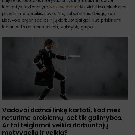
šalyse darbuotojus motyvuojantys ir įsitraukimą darbe
lemiantys faktoriai yra
Maslow piramidės
viršutiniai sluoksniai:
pripažinimo poreikis, saviraiška, tobulėjimas. Džiugu, kad
Lietuvoje organizacijos ir jų darbuotojai gali būti priskiriami
labiau antrajai mano minėtų valstybių grupei.
Vadovai dažnai linkę kartoti, kad mes
neturime problemų, bet tik galimybes.
Ar tai teigiamai veikia darbuotojų
motyvaciją ir veiklą?