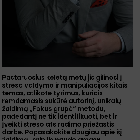
Pastaruosius keletą metų jis gilinosi į
streso valdymo ir manipuliacijos kitais
temas, atlikote tyrimus, kuriais
remdamasis sukūrė autorinį, unikalų
žaidimą „Fokus grupė“ metodu,
padedantį ne tik identifikuoti, bet ir
įveikti streso atsiradimo priežastis
darbe. Papasakokite daugiau apie šį
žaidimą, kaip jis naudojamas?