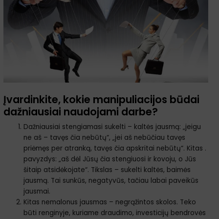
Įvardinkite, kokie manipuliacijos būdai
dažniausiai naudojami darbe?
Dažniausiai stengiamasi sukelti – kaltės jausmą: „jeigu
ne aš – tavęs čia nebūtų“, „jei aš nebūčiau tavęs
priėmęs per atranką, tavęs čia apskritai nebūtų“. Kitas .
pavyzdys: „aš dėl Jūsų čia stengiuosi ir kovoju, o Jūs
šitaip atsidėkojate“. Tikslas – sukelti kaltės, baimės
jausmą. Tai sunkūs, negatyvūs, tačiau labai paveikūs
jausmai.
Kitas nemalonus jausmas – negrąžintos skolos. Teko
būti renginyje, kuriame draudimo, investicijų bendrovės