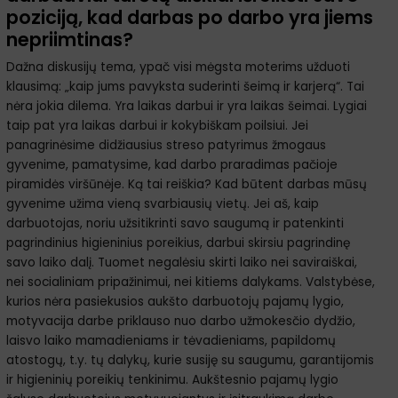
poziciją, kad darbas po darbo yra jiems
nepriimtinas?
Dažna diskusijų tema, ypač visi mėgsta moterims užduoti
klausimą: „kaip jums pavyksta suderinti šeimą ir karjerą“. Tai
nėra jokia dilema. Yra laikas darbui ir yra laikas šeimai. Lygiai
taip pat yra laikas darbui ir kokybiškam poilsiui. Jei
panagrinėsime didžiausius streso patyrimus žmogaus
gyvenime, pamatysime, kad darbo praradimas pačioje
piramidės viršūnėje. Ką tai reiškia? Kad būtent darbas mūsų
gyvenime užima vieną svarbiausių vietų. Jei aš, kaip
darbuotojas, noriu užsitikrinti savo saugumą ir patenkinti
pagrindinius higieninius poreikius, darbui skirsiu pagrindinę
savo laiko dalį. Tuomet negalėsiu skirti laiko nei saviraiškai,
nei socialiniam pripažinimui, nei kitiems dalykams. Valstybėse,
kurios nėra pasiekusios aukšto darbuotojų pajamų lygio,
motyvacija darbe priklauso nuo darbo užmokesčio dydžio,
laisvo laiko mamadieniams ir tėvadieniams, papildomų
atostogų, t.y. tų dalykų, kurie susiję su saugumu, garantijomis
ir higieninių poreikių tenkinimu. Aukštesnio pajamų lygio