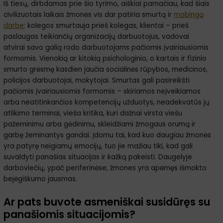
Iš tiesų, dirbdamas prie šio tyrimo, aiškiai pamačiau, kad šiais
civilizuotais laikais žmonės vis dar patiria smurtą ir
mobingą
darbe
: kolegos smurtauja prieš kolegas, klientai – prieš
paslaugas teikiančių organizacijų darbuotojus, vadovai
atvirai savo galią rodo darbuotojams pačiomis įvairiausiomis
formomis. Vienokią ar kitokią psichologinio, o kartais ir fizinio
smurto grėsmę kasdien jaučia socialinės rūpybos, medicinos,
policijos darbuotojai, mokytojai. Smurtas gali pasireikšti
pačiomis įvairiausiomis formomis – skiriamos neįveikiamos
arba neatitinkančios kompetencijų užduotys, neadekvatūs jų
atlikimo terminai, vieša kritika, kuri dažnai virsta viešu
pažeminimu arba gėdinimu, skleidžiami žmogaus orumą ir
garbę žeminantys gandai. Įdomu tai, kad kuo daugiau žmonės
yra patyrę neigiamų emocijų, tuo jie mažiau tiki, kad gali
suvaldyti panašias situacijas ir kažką pakeisti. Daugelyje
darboviečių, ypač periferinėse, žmones yra apėmęs išmokto
bejėgiškumo jausmas.
Ar pats buvote asmeniškai susidūręs su
panašiomis situacijomis?