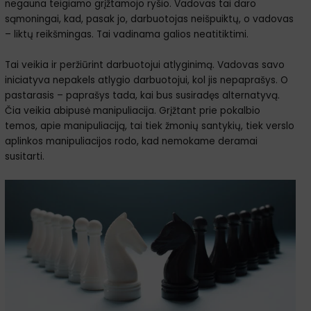
negauna teigiamo grįžtamojo ryšio. Vadovas tai daro
sąmoningai, kad, pasak jo, darbuotojas neišpuiktų, o vadovas
– liktų reikšmingas. Tai vadinama galios neatitiktimi.
Tai veikia ir peržiūrint darbuotojui atlyginimą. Vadovas savo
iniciatyva nepakels atlygio darbuotojui, kol jis nepaprašys. O
pastarasis – paprašys tada, kai bus susiradęs alternatyvą.
Čia veikia abipusė manipuliacija. Grįžtant prie pokalbio
temos, apie manipuliaciją, tai tiek žmonių santykių, tiek verslo
aplinkos manipuliacijos rodo, kad nemokame deramai
susitarti.