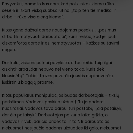
Pavyzdžiui, pamato kas nors, kad poliklinikos kieme rūko
seselė ir iškart viską suabsoliutina: „taip ten tie medikai ir
dirba – rūko visą dieną kieme”.
Kitas gana dažnai darbe naudojamas posakis: , „pas mus
dirba tik motyvuoti darbuotojai“, kuris reiškia, kad jei jauti
diskomfortą darbe ir esi nemotyvuotas – kažkas su tavimi
negerai.
Dar keli: „visiems puikiai pavyksta, o tau reikia taip ilgai
aiškinti“ arba „dar nebuvo nei vieno tokio, kuris tiek
klausinėtų“. Tokios frazės priverčia jaustis nepilnaverčiu,
išskirtiniu blogąją prasme.
Kitas populiarus manipuliacijos būdas darbuotojais – tikslų
perkėlimas. Vadovas paskiria užduotį. Tu ją padarai
nuoširdžiai. Vadovas tavo darbui turi pastabų: „čia pataisyk,
dar čia pataisyk“. Darbuotojas po kurio laiko grįžta, o
vadovas ir vėl: „dar čia pridėk tai ir tai“. Ir darbuotojas
niekuomet nesijaučia padaręs užduoties iki galo, niekuomet