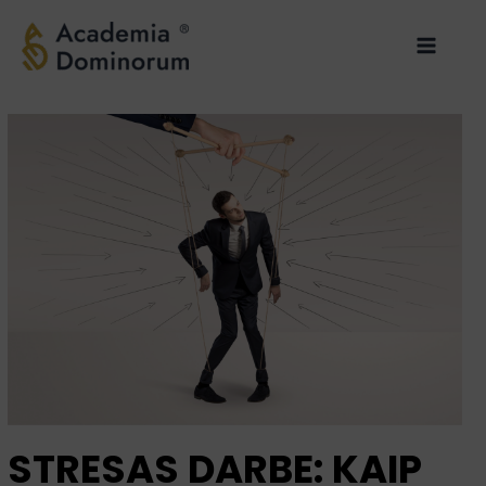
Pereiti
Main
prie
Menu
turinio
STRESAS DARBE: KAIP