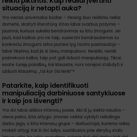
reikia piktintis. Kaip realiai įvertinti
situaciją ir netapti auka?
Yra vienas universalus būdas – tiesiog šiuo reiškiniu reikia
domėtis, skaityti literatūrą. Kitas labai svarbus požymis –
jausmai, kuriuos sukelia bendravimas su kitu žmogumi. Jei
jauti, kad kažkas yra ne taip, susierzini bendraudamas su
konkrečiu žmogumi arba jautiesi lyg tavimi pasinaudojo –
labai tikėtina, kad jis iš tiesų manipuliavo. Neaiški, nerišli
pašnekovo kalba, taip pat gali išduoti manipuliaciją. Tikrai
esate turėję pokalbių, kai klausėte, nors norėjosi stabdyti ir
užduoti klausimą: „tai kur čia lenki“?
Patarkite, kaip identifikuoti
manipuliaciją darbiniuose santykiuose
ir kaip jos išvengti?
Yra dvi labai aiškios interesų pusės. Abi iš jų siekia naudos –
viena pelno, kita atlygio. Įmonės veiklai vykdyti reikalinga
darbo jėga, o kita interesų grupė – darbuotojai, kuriems reikia
mokėti atlygį. Kai ši dvi šalys, susitikusios prie derybų stalo