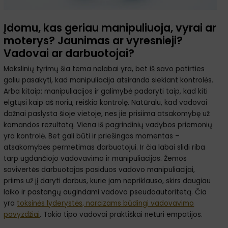
Įdomu, kas geriau manipuliuoja, vyrai ar
moterys? Jaunimas ar vyresnieji?
Vadovai ar darbuotojai?
Mokslinių tyrimų šia tema nelabai yra, bet iš savo patirties
galiu pasakyti, kad manipuliacija atsiranda siekiant kontrolės.
Arba kitaip: manipuliacijos ir galimybė padaryti taip, kad kiti
elgtųsi kaip aš noriu, reiškia kontrolę. Natūralu, kad vadovai
dažnai paslysta šioje vietoje, nes jie prisiima atsakomybę už
komandos rezultatą. Viena iš pagrindinių vadybos priemonių
yra kontrolė. Bet gali būti ir priešingas momentas –
atsakomybės permetimas darbuotojui. Ir čia labai slidi riba
tarp ugdančiojo vadovavimo ir manipuliacijos. Žemos
savivertės darbuotojas pasiduos vadovo manipuliacijai,
priims už jį daryti darbus, kurie jam nepriklauso, skirs daugiau
laiko ir pastangų augindami vadovo pseudoautoritetą. Čia
yra
toksinės lyderystės, narcizams būdingi vadovavimo
pavyzdžiai
. Tokio tipo vadovai praktiškai neturi empatijos.