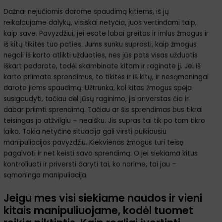
Dažnai nejučiomis darome spaudimą kitiems, iš jų
reikalaujame dalykų, visiškai netyčia, juos vertindami taip,
kaip save. Pavyzdžiui, jei esate labai greitas ir imlus žmogus ir
iš kitų tikitės tuo paties. Jums sunku suprasti, kaip žmogus
negali iš karto atlikti užduoties, nes jūs pats visas užduotis
iškart padarote, todėl skambinate kitam ir raginate jį. Jei iš
karto priimate sprendimus, to tikitės ir iš kitų, ir nesąmoningai
darote jiems spaudimą. Užtrunka, kol kitas žmogus spėja
susigaudyti, tačiau dėl jūsų raginimo, jis priverstas čia ir
dabar priimti sprendimą. Tačiau ar šis sprendimas bus tikrai
teisingas jo atžvilgiu – neaišku. Jis supras tai tik po tam tikro
laiko. Tokia netyčinė situacija gali virsti puikiausiu
manipuliacijos pavyzdžiu. Kiekvienas žmogus turi teisę
pagalvoti ir net keisti savo sprendimą. O jei siekiama kitus
kontroliuoti ir priversti daryti tai, ko norime, tai jau –
sąmoninga manipuliacija.
Jeigu mes visi siekiame naudos ir vieni
kitais manipuliuojame, kodėl tuomet