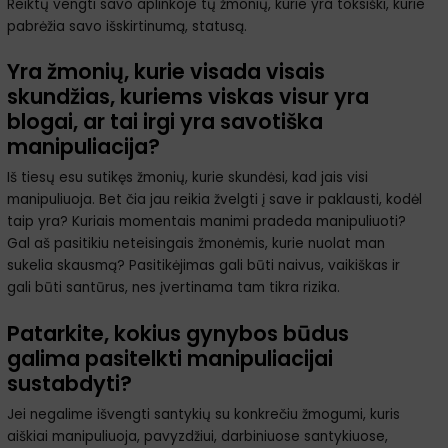
Reiktų vengti savo aplinkoje tų žmonių, kurie yra toksiški, kurie
pabrėžia savo išskirtinumą, statusą.
Yra žmonių, kurie visada visais
skundžias, kuriems viskas visur yra
blogai, ar tai irgi yra savotiška
manipuliacija?
Iš tiesų esu sutikęs žmonių, kurie skundėsi, kad jais visi
manipuliuoja. Bet čia jau reikia žvelgti į save ir paklausti, kodėl
taip yra? Kuriais momentais manimi pradeda manipuliuoti?
Gal aš pasitikiu neteisingais žmonėmis, kurie nuolat man
sukelia skausmą? Pasitikėjimas gali būti naivus, vaikiškas ir
gali būti santūrus, nes įvertinama tam tikra rizika.
Patarkite, kokius gynybos būdus
galima pasitelkti manipuliacijai
sustabdyti?
Jei negalime išvengti santykių su konkrečiu žmogumi, kuris
aiškiai manipuliuoja, pavyzdžiui, darbiniuose santykiuose,