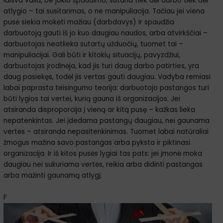
laisva valia, be jokio spaudimo, sutaria tiek dėl darbo tiek dėl
atlygio – tai susitarimas, o ne manipuliacija. Tačiau jei viena
pusė siekia mokėti mažiau (darbdavys) ir spaudžia
darbuotoją gauti iš jo kuo daugiau naudos, arba atvirkščiai –
darbuotojas neatlieka sutartų užduočių, tuomet tai –
manipuliacijai. Gali būti ir kitokių situacijų, pavyzdžiui,
darbuotojas įrodinėja, kad jis turi daug darbo patirties, yra
daug pasiekęs, todėl jis vertas gauti daugiau. Vadyba remiasi
labai paprasta teisingumo teorija: darbuotojo pastangos turi
būti lygios tai vertei, kurią gauna iš organizacijos. Jei
atsiranda disproporcija į vieną ar kitą pusę – kažkas lieka
nepatenkintas. Jei įdedama pastangų daugiau, nei gaunama
vertės – atsiranda nepasitenkinimas. Tuomet labai natūraliai
žmogus mažina savo pastangas arba pyksta ir piktinasi
organizacija. Ir iš kitos pusės lygiai tas pats: jei įmonė moka
daugiau nei sukuriama vertės, reikia arba didinti pastangas
arba mažinti gaunamą atlygį.
F