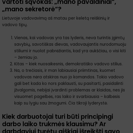
vartoti sąvokas: „mano pavaldiniai“,
„mano sekretorė“?
Lietuvoje vadovavimą aš matau per keletą reiškinių ir
vadovo tipų.
Vienas, kai vadovas yra tas lyderis, neva turintis įgimtų
savybių, savotiškas dievas, vadovaujantis nurodomuoju
stiliumi ir nuolat pabrėžiantis, kad yra aukščiau, o visi kiti
– žemiau jo.
Kitas – kiek nuosaikesnis, demokratiško vadovo stilius.
Na, o trečiasis, ir man labiausiai priimtinas, kuomet
vadovas nėra atskiras nuo jo komandos. Tokio vadovo
gali bet kada ko nors paklausti, su pasitarti, pasidalinti
įžvalgomis, nebijai įvardinti problemas ar klaidas, nes jis
visuomet pagelbės, ras laiko ir svarbiausia – kalbėsis
kaip su lygiu sau žmogumi. Čia tikroji lyderystė.
Kiek darbuotojai turi būti principingi
darbo laiko trukmės klausimu? Ar
darbdaviui turėtų aiškiai išreikšti savo