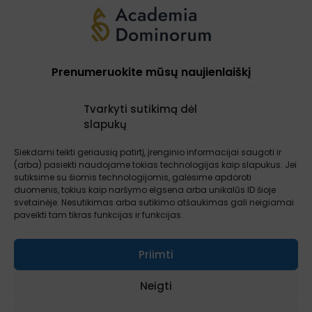
Prenumeruokite mūsų naujienlaiškį
Tvarkyti sutikimą dėl
slapukų
Prenumeruoti
Siekdami teikti geriausią patirtį, įrenginio informacijai saugoti ir
(arba) pasiekti naudojame tokias technologijas kaip slapukus. Jei
sutiksime su šiomis technologijomis, galėsime apdoroti
Apie mus
Paslaugos
Atsiliepimai
duomenis, tokius kaip naršymo elgsena arba unikalūs ID šioje
Įžvalgos
Kontaktai
Sąlygos ir taisyklės
svetainėje. Nesutikimas arba sutikimo atšaukimas gali neigiamai
paveikti tam tikras funkcijas ir funkcijas.
Priimti
Neigti
Visos teisės saugomos © 2026 AcademiaDominorum.eu