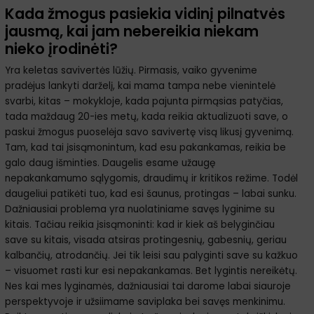
Kada žmogus pasiekia vidinį pilnatvės
jausmą, kai jam nebereikia niekam
nieko įrodinėti?
Yra keletas savivertės lūžių. Pirmasis, vaiko gyvenime
pradėjus lankyti darželį, kai mama tampa nebe vienintelė
svarbi, kitas – mokykloje, kada pajunta pirmąsias patyčias,
tada maždaug 20-ies metų, kada reikia aktualizuoti save, o
paskui žmogus puoselėja savo savivertę visą likusį gyvenimą.
Tam, kad tai įsisąmonintum, kad esu pakankamas, reikia be
galo daug išminties. Daugelis esame užaugę
nepakankamumo sąlygomis, draudimų ir kritikos režime. Todėl
daugeliui patikėti tuo, kad esi šaunus, protingas – labai sunku.
Dažniausiai problema yra nuolatiniame savęs lyginime su
kitais. Tačiau reikia įsisąmoninti: kad ir kiek aš belyginčiau
save su kitais, visada atsiras protingesnių, gabesnių, geriau
kalbančių, atrodančių. Jei tik leisi sau palyginti save su kažkuo
– visuomet rasti kur esi nepakankamas. Bet lygintis nereikėtų.
Nes kai mes lyginamės, dažniausiai tai darome labai siauroje
perspektyvoje ir užsiimame saviplaka bei savęs menkinimu.