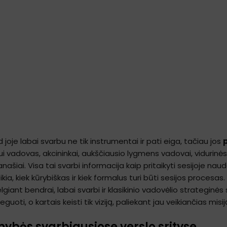
joje labai svarbu ne tik instrumentai ir pati eiga, tačiau jos
i vadovas, akcininkai, aukščiausio lygmens vadovai, vidurinės 
našiai. Visa tai svarbi informacija kaip pritaikyti sesijoje naud
a, kiek kūrybiškas ir kiek formalus turi būti sesijos procesas.
elgiant bendrai, labai svarbi ir klasikinio vadovėlio strateginės
guoti, o kartais keisti tik viziją, paliekant jau veikiančias misij
pnybės svarbiausiose verslo srityse