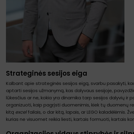
Strateginės sesijos eiga
Kalbant apie strateginės sesijos eigą, svarbu pasakyti, kad 
aptarti sesijos užmanymą, kas dalyvaus sesijoje, pavyzdžiu
lūkesčius ar ne, kokia yra dinamika tarp sesijos dalyvių ir pa
organizuoti, kaip pagrįsti duomenimis, kiek tų duomenų reiki
kitą
excel
failais, o dar kitą, lapais, ar LEGO kaladėlėmis. Žv
kurias ne visuomet reikia liesti, kartais formuoti, kartais kore
Organizacijos vidaus stiprybės ir sil