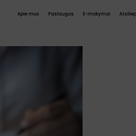
Apie mus
Paslaugos
E-mokymai
Atsilie