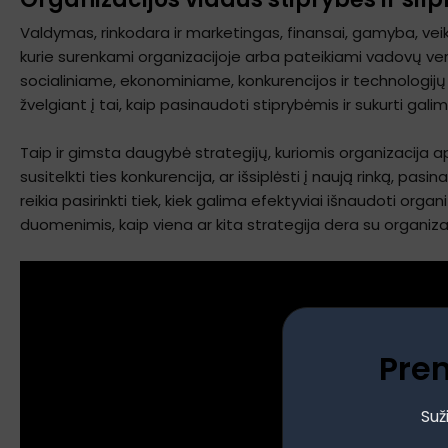
Valdymas, rinkodara ir marketingas, finansai, gamyba, veik
kurie surenkami organizacijoje arba pateikiami vadovų vert
socialiniame, ekonominiame, konkurencijos ir technologijų k
žvelgiant į tai, kaip pasinaudoti stiprybėmis ir sukurti ga
Taip ir gimsta daugybė strategijų, kuriomis organizacija aps
susitelkti ties konkurencija, ar išsiplėsti į naują rinką, pas
reikia pasirinkti tiek, kiek galima efektyviai išnaudoti org
duomenimis, kaip viena ar kita strategija dera su organizac
Pre
Suž