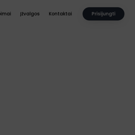
pimai
Įžvalgos
Kontaktai
Prisijungti