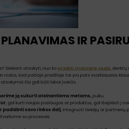
PLANAVIMAS IR PASIRUO
s? Siekiant atsakyti, nuo ko
pradėti strateginę sesiją,
derėtų 
Man rodos, kad pačioje pradžioje tai yra pats svarbiausias klau
o atsakymai čia gali būti labai įvairūs.
norime ją sukurti ateinantiems metams,
puiku.
kur
, gal kurti naujas paslaugas ar produktus, gal išsiplėsti į na
 padidinti savo rinkos dalį
, integruoti tiekėjų ar partnerių
itvarkome su procesais.