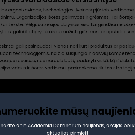
los organizavimas, technologijos. Įvairiais pjūviais vertiname
inimu. Organizacijos išorės galimybės ir grėsmės. Tai išorėje 
ontekste. Vėlgi, su sesijos dalyviais visa tai grindžiame obje
limybes, galbūt stiprybėmis sumažinti grėsmes, ar apskritai su
kritai gali pasinaudoti. Vienos nori kurti produktus ar paslau
inaudoti technologijomis, na čia susijungia ir dalyvių kompetenci
anizacijos resursus, nes nerealu būtų padaryti viską, ką išdis
ijos vidaus ir išorės vertinimu, pasirenkame tik tas strategija
numeruokite mūsų
naujienl
inokite apie Academia Dominorum naujienas, akcijas bei k
aktualijas pirmieji!