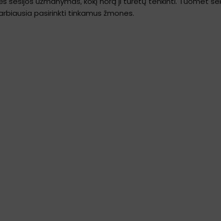
nės sesijos užmanymas, kokį norą ji turėtų tenkinti. Tuomet se
 svarbiausia pasirinkti tinkamus žmones.