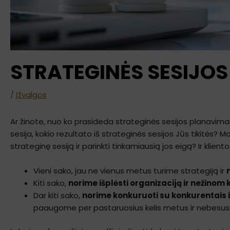
STRATEGINĖS SESIJOS 
/
Įžvalgos
Ar žinote, nuo ko prasideda strateginės sesijos planavima
sesija, kokio rezultato iš strateginės sesijos Jūs tikitės? 
strateginę sesiją ir parinkti tinkamiausią jos eigą? Ir klient
Vieni sako, jau ne vienus metus turime strategiją ir
Kiti sako,
norime išplėsti organizaciją ir nežinom 
Dar kiti sako,
norime konkuruoti su konkurentais ir
paaugome per pastaruosius kelis metus ir nebesus