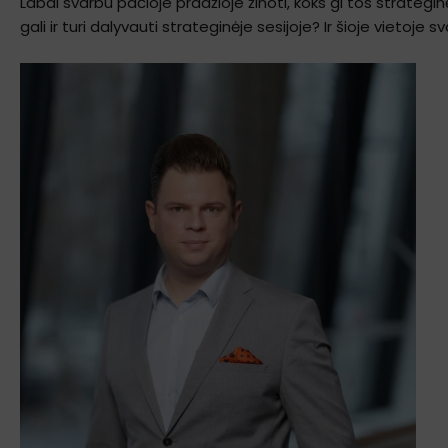
Labai svarbu pačioje pradžioje žinoti, koks gi tos strategi
gali ir turi dalyvauti strateginėje sesijoje? Ir šioje vietoje