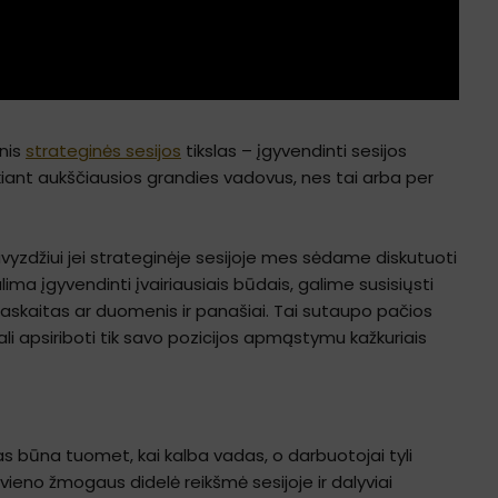
inis
strateginės sesijos
tikslas – įgyvendinti sesijos
ukiant aukščiausios grandies vadovus, nes tai arba per
yzdžiui jei strateginėje sesijoje mes sėdame diskutuoti
alima įgyvendinti įvairiausiais būdais, galime susisiųsti
i ataskaitas ar duomenis ir panašiai. Tai sutaupo pačios
ali apsiriboti tik savo pozicijos apmąstymu kažkuriais
as būna tuomet, kai kalba vadas, o darbuotojai tyli
i vieno žmogaus didelė reikšmė sesijoje ir dalyviai