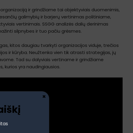
 organizaciją ir grindžiame tai objektyviais duomenimis,
esančių galimybių ir barjerų vertinimas politiniame,
ktyviais vertinimais. SSGG analizės dalių derinimas
mažinti silpnybes ir tuo pačiu grėsmes.
gas, kitos daugiau tvarkyti organizacijos viduje, trečios
jos ir kūryba. Neužtenka vien tik atrasti strategijas, jų
kutavome. Tad su dalyviais vertiname ir grindžiame
s, kurios yra naudingiausios.
×
aiškį
itas