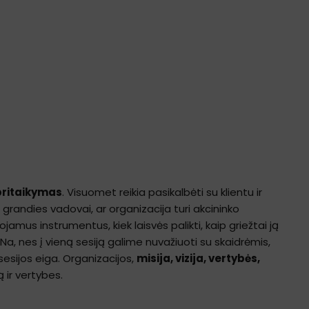
pritaikymas
. Visuomet reikia pasikalbėti su klientu ir
grandies vadovai, ar organizacija turi akcininko
ojamus instrumentus, kiek laisvės palikti, kaip griežtai ją
 Na, nes į vieną sesiją galime nuvažiuoti su skaidrėmis,
 sesijos eiga. Organizacijos,
misija, vizija, vertybės,
ą ir vertybes.