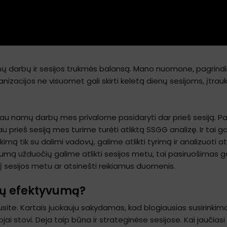
namų darbų ir sesijos trukmės balansą. Mano nuomone, pagrind
anizacijos ne visuomet gali skirti keletą dienų sesijoms, įtra
au namų darbų mes privalome pasidaryti dar prieš sesiją. Pav
jau prieš sesiją mes turime turėti atliktą SSGG analizę. Ir tai g
tikimą tik su dalimi vadovų, galime atlikti tyrimą ir analizuot
ugumą užduočių galime atlikti sesijos metu, tai pasiruošimas g
į sesijos metu ar atsinešti reikiamus duomenis.
ijų efektyvumą?
site. Kartais juokauju sakydamas, kad blogiausias susirinkim
ojai stovi. Deja taip būna ir strateginėse sesijose. Kai jaučias