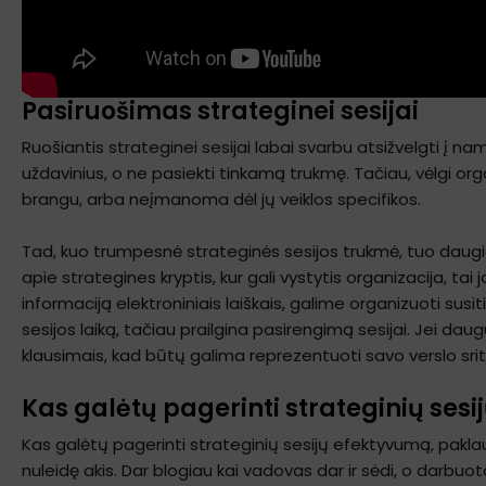
Pasiruošimas strateginei sesijai
Ruošiantis strateginei sesijai labai svarbu atsižvelgti į 
uždavinius, o ne pasiekti tinkamą trukmę. Tačiau, vėlgi org
brangu, arba neįmanoma dėl jų veiklos specifikos.
Tad, kuo trumpesnė strateginės sesijos trukmė, tuo daugi
apie strategines kryptis, kur gali vystytis organizacija, tai 
informaciją elektroniniais laiškais, galime organizuoti susi
sesijos laiką, tačiau prailgina pasirengimą sesijai. Jei da
klausimais, kad būtų galima reprezentuoti savo verslo srit
Kas galėtų pagerinti strateginių ses
Kas galėtų pagerinti strateginių sesijų efektyvumą, paklau
nuleidę akis. Dar blogiau kai vadovas dar ir sėdi, o darbuot