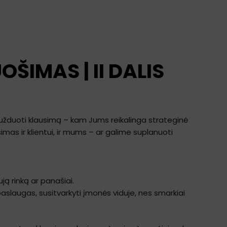
ŠIMAS | II DALIS
užduoti klausimą – kam Jums reikalinga strateginė
simas ir klientui, ir mums – ar galime suplanuoti
ują rinką ar panašiai.
 paslaugas, susitvarkyti įmonės viduje, nes smarkiai