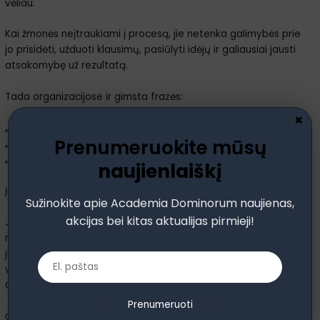
vėliau.
Kai žmonės neįtraukiami į procesą, jie netenka galimybės prie
jo prisidėti, užduoti klausimų, pasiūlyti idėjų ir galiausiai jausti
atsakomybę už rezultatą.
Tada organizacijose ir gimsta frazės:
×
„Mūsų niekas neklausė…“
Prenumeruokite mūsų
„Mes nežinojome…“
„Mums tiesiog pasakė…“
naujienlaiškį
Įdomiausia buvo tai, kad ši diskusija tęsėsi ir prie pietų stalo…
Sužinokite apie Academia Dominorum naujienas,
akcijas bei kitas aktualijas pirmieji!
Jeigu darbuotojai apie organizacijos sprendimus diskutuoja
net per pertraukas, dažniausiai tai reiškia, kad jiems rūpi, kad
jie nori suprasti, nori būti proceso dalimi. Todėl kartais
vadovai galvoja, kad įtraukdami daugiau žmonių praras laiką.
O mano patirtis rodo priešingai.
Prenumeruoti
Čia verta paminėti vieną organizacijų vystymo krypties