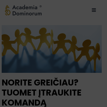
Pereiti
Main
prie
Menu
turinio
NORITE GREIČIAU?
TUOMET ĮTRAUKITE
KOMANDĄ