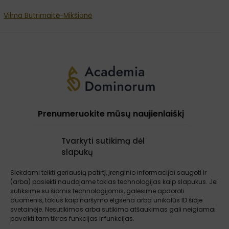
Vilma Butrimaitė-Mikšionė
Prenumeruokite mūsų naujienlaiškį
Tvarkyti sutikimą dėl
slapukų
Prenumeruoti
Siekdami teikti geriausią patirtį, įrenginio informacijai saugoti ir
(arba) pasiekti naudojame tokias technologijas kaip slapukus. Jei
sutiksime su šiomis technologijomis, galėsime apdoroti
Apie mus
Paslaugos
Atsiliepimai
duomenis, tokius kaip naršymo elgsena arba unikalūs ID šioje
Įžvalgos
Kontaktai
Sąlygos ir taisyklės
svetainėje. Nesutikimas arba sutikimo atšaukimas gali neigiamai
paveikti tam tikras funkcijas ir funkcijas.