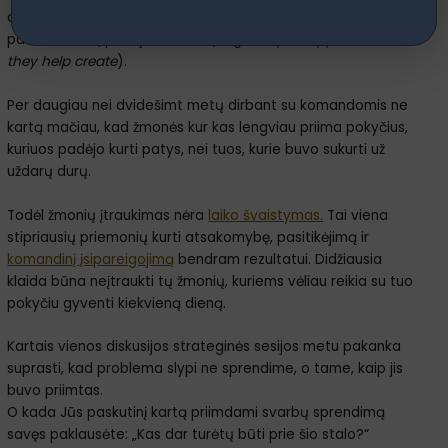
autorių
David Cooperrider
, kuriam priskiriama mintis: „Žmonės
palaiko tai, ką padėjo sukurti“ (angl.
People support what
they help create
).
Per daugiau nei dvidešimt metų dirbant su komandomis ne
kartą mačiau, kad žmonės kur kas lengviau priima pokyčius,
kuriuos padėjo kurti patys, nei tuos, kurie buvo sukurti už
uždarų durų.
Todėl žmonių įtraukimas nėra
laiko švaistymas.
Tai viena
stipriausių priemonių kurti atsakomybę, pasitikėjimą ir
komandinį įsipareigojimą
bendram rezultatui. Didžiausia
klaida būna neįtraukti tų žmonių, kuriems vėliau reikia su tuo
pokyčiu gyventi kiekvieną dieną.
Kartais vienos diskusijos strateginės sesijos metu pakanka
suprasti, kad problema slypi ne sprendime, o tame, kaip jis
buvo priimtas.
O kada Jūs paskutinį kartą priimdami svarbų sprendimą
savęs paklausėte: „Kas dar turėtų būti prie šio stalo?“