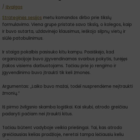
/
Įžvalgos
Strateginės sesijos
metu komandos dirbo prie tikslų
formulavimo. Viena grupė pristatė savo tikslą, o kolegos, kaip
ir buvo sutarta, uždavinėjo klausimus, ieškojo silpnų vietų ir
siūlė patobulinimus.
Ir staiga pokalbis pasisuko kitu kampu. Paaiškėjo, kad
organizacijoje buvo įgyvendinamas svarbus pokytis, turėjęs
įtakos visiems darbuotojams. Tačiau prie jo rengimo ir
įgyvendinimo buvo įtraukti tik keli žmonės.
Argumentas: „Laiko buvo mažai, todėl nusprendėme neįtraukti
žmonių.“
Iš pirmo žvilgsnio skamba logiškai. Kai skubi, atrodo greičiau
padaryti pačiam nei įtraukti kitus.
Tačiau būtent vadyboje veikia priešingai. Tai, kas atrodo
greičiausias kelias pradžioje, neretai tampa lėčiausiu keliu