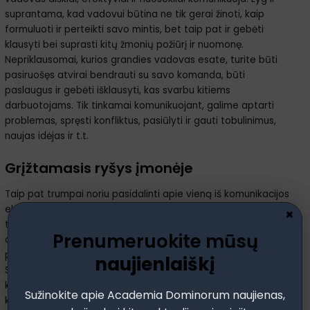
suprantama, kad vadovui būtina ne tik gerai žinoti, kaip
formuluoti ir perteikti savo mintis, bet taip pat ir gebėti
klausyti bei suprasti kitų žmonių požiūrį ir nuomonę.
Nepriklausomai, kurios grandies vadovas esate, turite būti
pasiruošęs atvirai bendrauti su savo komanda, būti
paslaugus ir gebėti išklausyti, kas svarbu kitiems
darbuotojams. Tik tinkamai komunikuojant, galime aptarti
problemas, spręsti konfliktus, pasiūlyti ir gauti tobulinimus,
naujas idėjas ir t.t.
Grįžtamasis ryšys įmonėje
Taip pat trumpai noriu pasidalinti apie vieną iš komunikacijos
elementų – grįžtamąjį ryšį. Lyg ir aišku, kad grįžtamasis ryšys
×
turi skatinti atvirumą, supratingumą ir pasitikėjimą tarp visų
Prenumeruokite mūsų
organizacijos narių. Tik tokia komunikacija leis organizacijai
prisitaikyti prie pokyčių, tobulinti savo veiklą ir augti.
naujienlaiškį
Supraskite, kad komunikacija organizacijoje yra tarsi dviejų
krypčių gatvė. Tai reiškia, kad ne tik vadovas turi būti gerai
Sužinokite apie Academia Dominorum naujienas,
komunikuojantis, bet taip pat komunikaciją išmanyti ir