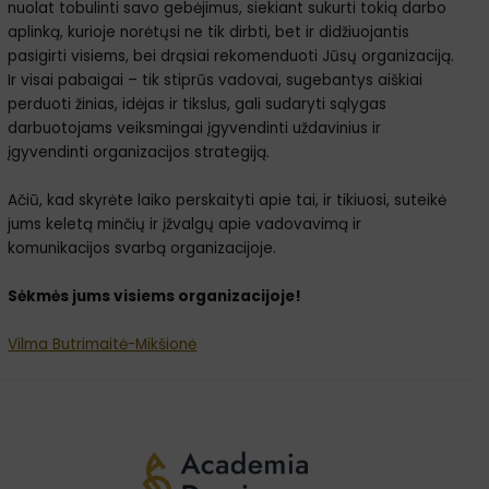
nuolat tobulinti savo gebėjimus, siekiant sukurti tokią darbo
aplinką, kurioje norėtųsi ne tik dirbti, bet ir didžiuojantis
pasigirti visiems, bei drąsiai rekomenduoti Jūsų organizaciją.
Ir visai pabaigai – tik stiprūs vadovai, sugebantys aiškiai
perduoti žinias, idėjas ir tikslus, gali sudaryti sąlygas
darbuotojams veiksmingai įgyvendinti uždavinius ir
įgyvendinti organizacijos strategiją.
Ačiū, kad skyrėte laiko perskaityti apie tai, ir tikiuosi, suteikė
jums keletą minčių ir įžvalgų apie vadovavimą ir
komunikacijos svarbą organizacijoje.
Sėkmės jums visiems organizacijoje!
Vilma Butrimaitė-Mikšionė