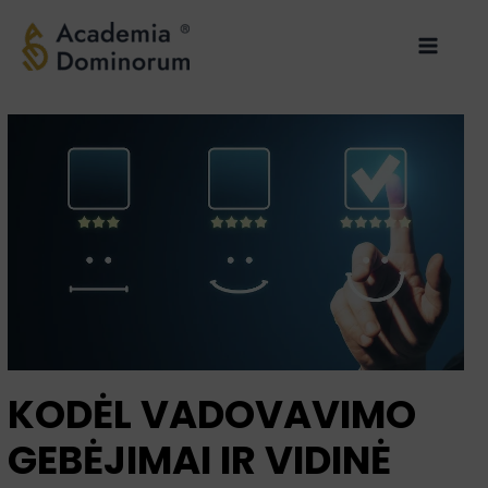
Pereiti
Main
prie
Menu
turinio
KODĖL VADOVAVIMO
GEBĖJIMAI IR VIDINĖ