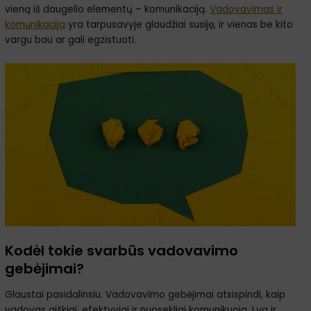
vieną iš daugelio elementų – komunikaciją.
Vadovavimas ir
komunikacija
yra tarpusavyje glaudžiai susiję, ir vienas be kito
vargu bau ar gali egzistuoti.
Kodėl tokie svarbūs vadovavimo
gebėjimai?
Glaustai pasidalinsiu. Vadovavimo gebėjimai atsispindi, kaip
vadovas aiškiai, efektyviai ir nuosekliai komunikuoja. Lyg ir