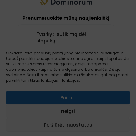
Prenumeruokite mūsų naujienlaiškį
Tvarkyti sutikimą dėl
slapukų
Prenumeruoti
Siekdami teikti geriausią patirtį, įrenginio informacijai saugoti ir
(arba) pasiekti naudojame tokias technologijas kaip slapukus. Jei
sutiksime su šiomis technologijomis, galėsime apdoroti
Apie mus
Paslaugos
Atsiliepimai
duomenis, tokius kaip naršymo elgsena arba unikalūs ID šioje
Įžvalgos
Kontaktai
Sąlygos ir taisyklės
svetainėje. Nesutikimas arba sutikimo atšaukimas gali neigiamai
paveikti tam tikras funkcijas ir funkcijas.
Priimti
Neigti
Visos teisės saugomos © 2026 AcademiaDominorum.eu
Peržiūrėti nuostatas