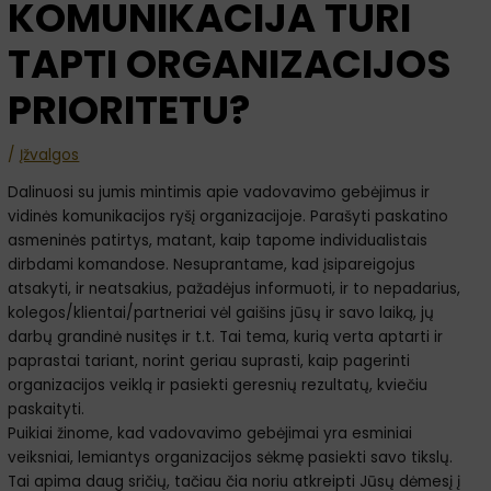
KOMUNIKACIJA TURI
TAPTI ORGANIZACIJOS
PRIORITETU?
/
Įžvalgos
Dalinuosi su jumis mintimis apie vadovavimo gebėjimus ir
vidinės komunikacijos ryšį organizacijoje. Parašyti paskatino
asmeninės patirtys, matant, kaip tapome individualistais
dirbdami komandose. Nesuprantame, kad įsipareigojus
atsakyti, ir neatsakius, pažadėjus informuoti, ir to nepadarius,
kolegos/klientai/partneriai vėl gaišins jūsų ir savo laiką, jų
darbų grandinė nusitęs ir t.t. Tai tema, kurią verta aptarti ir
paprastai tariant, norint geriau suprasti, kaip pagerinti
organizacijos veiklą ir pasiekti geresnių rezultatų, kviečiu
paskaityti.
Puikiai žinome, kad vadovavimo gebėjimai yra esminiai
veiksniai, lemiantys organizacijos sėkmę pasiekti savo tikslų.
Tai apima daug sričių, tačiau čia noriu atkreipti Jūsų dėmesį į