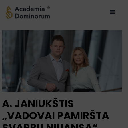
Pereiti
Main
prie
Menu
turinio
A. JANIUKŠTIS
„VADOVAI PAMIRŠTA
SVARBŲ NIUANSĄ“