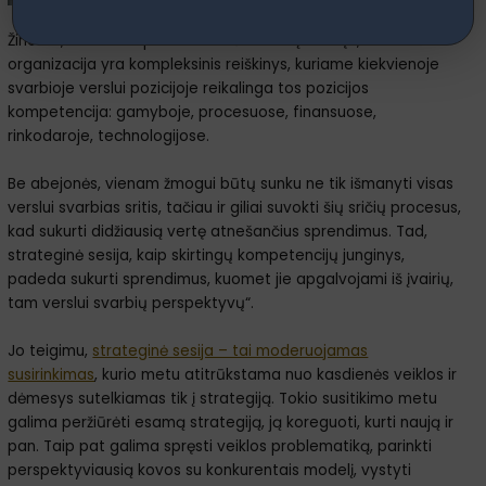
Žinoma, kartais to pakanka. Tačiau esu įsitikinęs, kad
organizacija yra kompleksinis reiškinys, kuriame kiekvienoje
svarbioje verslui pozicijoje reikalinga tos pozicijos
kompetencija: gamyboje, procesuose, finansuose,
rinkodaroje, technologijose.
Be abejonės, vienam žmogui būtų sunku ne tik išmanyti visas
verslui svarbias sritis, tačiau ir giliai suvokti šių sričių procesus,
kad sukurti didžiausią vertę atnešančius sprendimus. Tad,
strateginė sesija, kaip skirtingų kompetencijų junginys,
padeda sukurti sprendimus, kuomet jie apgalvojami iš įvairių,
tam verslui svarbių perspektyvų“.
Jo teigimu,
strateginė sesija – tai moderuojamas
susirinkimas
, kurio metu atitrūkstama nuo kasdienės veiklos ir
dėmesys sutelkiamas tik į strategiją. Tokio susitikimo metu
galima peržiūrėti esamą strategiją, ją koreguoti, kurti naują ir
pan. Taip pat galima spręsti veiklos problematiką, parinkti
perspektyviausią kovos su konkurentais modelį, vystyti