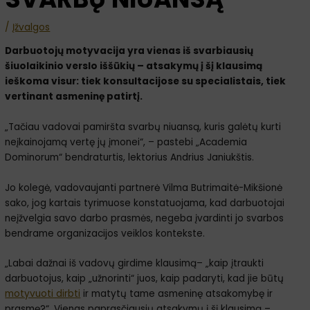
/
Įžvalgos
Darbuotojų motyvacija yra vienas iš svarbiausių
šiuolaikinio verslo iššūkių – atsakymų į šį klausimą
ieškoma visur: tiek konsultacijose su specialistais, tiek
vertinant asmeninę patirtį.
„Tačiau vadovai pamiršta svarbų niuansą, kuris galėtų kurti
neįkainojamą vertę jų įmonei“, – pastebi „Academia
Dominorum“ bendraturtis, lektorius Andrius Janiukštis.
Jo kolegė, vadovaujanti partnerė Vilma Butrimaitė-Mikšionė
sako, jog kartais tyrimuose konstatuojama, kad darbuotojai
neįžvelgia savo darbo prasmės, negeba įvardinti jo svarbos
bendrame organizacijos veiklos kontekste.
„Labai dažnai iš vadovų girdime klausimą– „kaip įtraukti
darbuotojus, kaip „užnorinti“ juos, kaip padaryti, kad jie būtų
motyvuoti dirbti
ir matytų tame asmeninę atsakomybę ir
prasmę?“. Vienas paprasčiausių atsakymų į šį klausimą –