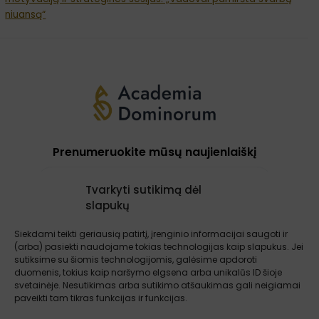
niuansą“
Prenumeruokite mūsų naujienlaiškį
Tvarkyti sutikimą dėl
slapukų
Prenumeruoti
Siekdami teikti geriausią patirtį, įrenginio informacijai saugoti ir
(arba) pasiekti naudojame tokias technologijas kaip slapukus. Jei
sutiksime su šiomis technologijomis, galėsime apdoroti
Apie mus
Paslaugos
Atsiliepimai
duomenis, tokius kaip naršymo elgsena arba unikalūs ID šioje
Įžvalgos
Kontaktai
Sąlygos ir taisyklės
svetainėje. Nesutikimas arba sutikimo atšaukimas gali neigiamai
paveikti tam tikras funkcijas ir funkcijas.