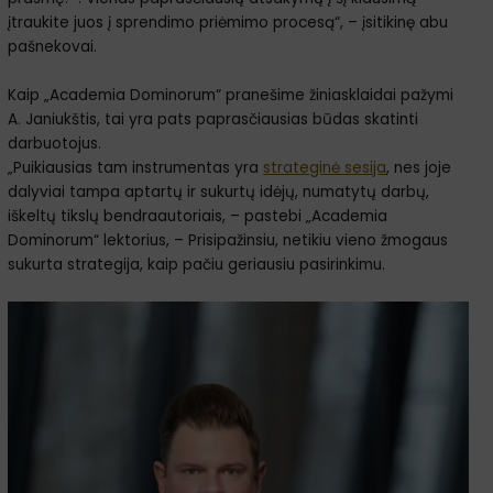
įtraukite juos į sprendimo priėmimo procesą“, – įsitikinę abu
pašnekovai.
Kaip „Academia Dominorum“ pranešime žiniasklaidai pažymi
A. Janiukštis, tai yra pats paprasčiausias būdas skatinti
darbuotojus.
„Puikiausias tam instrumentas yra
strateginė sesija
, nes joje
dalyviai tampa aptartų ir sukurtų idėjų, numatytų darbų,
iškeltų tikslų bendraautoriais, – pastebi „Academia
Dominorum“ lektorius, – Prisipažinsiu, netikiu vieno žmogaus
sukurta strategija, kaip pačiu geriausiu pasirinkimu.