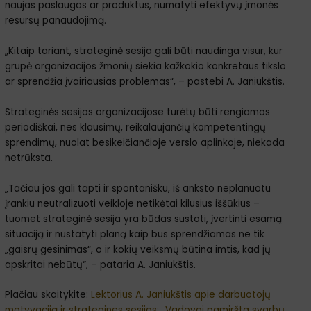
naujas paslaugas ar produktus, numatyti efektyvų įmonės
resursų panaudojimą.
„Kitaip tariant, strateginė sesija gali būti naudinga visur, kur
grupė organizacijos žmonių siekia kažkokio konkretaus tikslo
ar sprendžia įvairiausias problemas“, – pastebi A. Janiukštis.
Strateginės sesijos organizacijose turėtų būti rengiamos
periodiškai, nes klausimų, reikalaujančių kompetentingų
sprendimų, nuolat besikeičiančioje verslo aplinkoje, niekada
netrūksta.
„Tačiau jos gali tapti ir spontanišku, iš anksto neplanuotu
įrankiu neutralizuoti veikloje netikėtai kilusius iššūkius –
tuomet strateginė sesija yra būdas sustoti, įvertinti esamą
situaciją ir nustatyti planą kaip bus sprendžiamas ne tik
„gaisrų gesinimas“, o ir kokių veiksmų būtina imtis, kad jų
apskritai nebūtų“, – pataria A. Janiukštis.
Plačiau skaitykite:
Lektorius A. Janiukštis apie darbuotojų
motyvaciją ir strategines sesijas: „Vadovai pamiršta svarbų