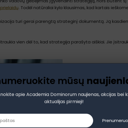
inko vadovų gebėjimas įgyvendinti strategiją, nors būtent šį v
prielaidų
. Todėl natūraliai kyla klausimas, kad kartais ieškom
zacija turi gerai parengtą strateginį dokumentą. Ją kasdien 
raukia vien dėl to, kad strategija parašyta aiškiai. Jie įsitrau
numeruokite mūsų
naujienl
inokite apie Academia Dominorum naujienas, akcijas bei k
aktualijas pirmieji!
Prenumeruo