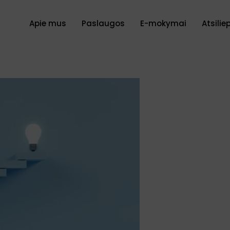
Apie mus
Paslaugos
E-mokymai
Atsilie