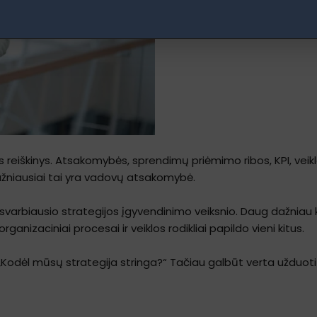
 reiškinys. Atsakomybės, sprendimų priėmimo ribos, KPI, veiklo
Dažniausiai tai yra vadovų atsakomybė.
varbiausio strategijos įgyvendinimo veiksnio. Daug dažniau 
anizaciniai procesai ir veiklos rodikliai papildo vieni kitus.
Kodėl mūsų strategija stringa?“ Tačiau galbūt verta užduoti 