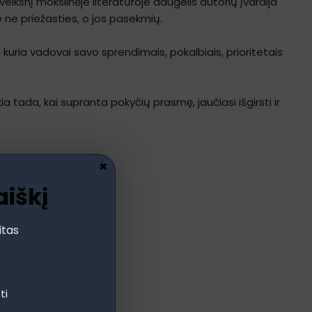
eiksnį mokslinėje literatūroje daugelis autorių įvardija
e ne priežasties, o jos pasekmių.
kuria vadovai savo sprendimais, pokalbiais, prioritetais
kia tada, kai supranta pokyčių prasmę, jaučiasi išgirsti ir
×
aiškį
itas
ti