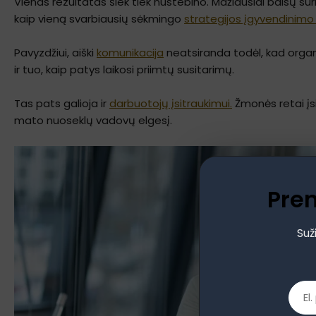
Vienas rezultatas šiek tiek nustebino. Mažiausiai balsų sur
kaip vieną svarbiausių sėkmingo
strategijos įgyvendinimo 
Pavyzdžiui, aiški
komunikacija
neatsiranda todėl, kad organi
ir tuo, kaip patys laikosi priimtų susitarimų.
Tas pats galioja ir
darbuotojų įsitraukimui.
Žmonės retai įsit
mato nuoseklų vadovų elgesį.
Pre
Suž