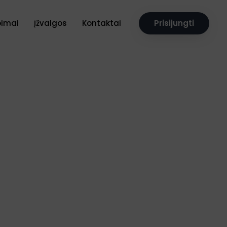
pimai
Įžvalgos
Kontaktai
Prisijungti