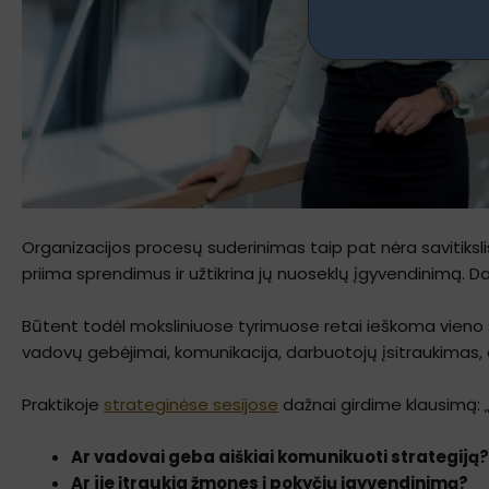
Organizacijos procesų suderinimas taip pat nėra savitikslis
priima sprendimus ir užtikrina jų nuoseklų įgyvendinimą. 
Būtent todėl moksliniuose tyrimuose retai ieškoma vieno s
vadovų gebėjimai, komunikacija, darbuotojų įsitraukimas, org
Praktikoje
strateginėse sesijose
dažnai girdime klausimą: „
Ar vadovai geba aiškiai komunikuoti strategiją?
Ar jie įtraukia žmones į pokyčių įgyvendinimą?