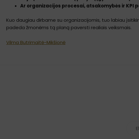
Ar organizacijos procesai, atsakomybės ir KPI p
Kuo daugiau dirbame su organizacijomis, tuo labiau įsitiki
padeda žmonėms tą planą paversti realiais veiksmais.
Vilma Butrimaitė-Mikšionė