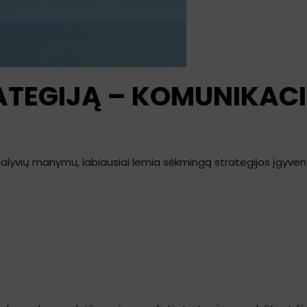
ATEGIJĄ – KOMUNIKAC
dalyvių manymu, labiausiai lemia sėkmingą strategijos įgyven