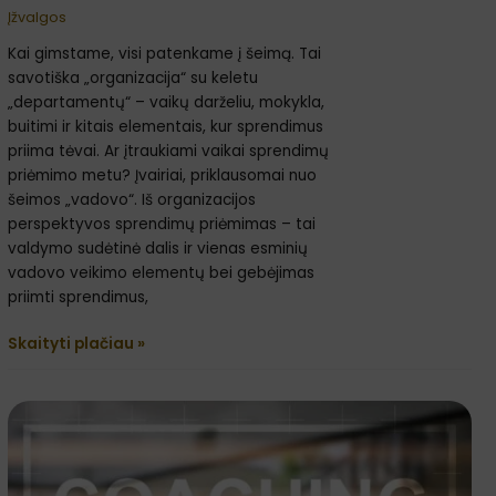
Įžvalgos
Kai gimstame, visi patenkame į šeimą. Tai
savotiška „organizacija“ su keletu
„departamentų“ – vaikų darželiu, mokykla,
buitimi ir kitais elementais, kur sprendimus
priima tėvai. Ar įtraukiami vaikai sprendimų
priėmimo metu? Įvairiai, priklausomai nuo
šeimos „vadovo“. Iš organizacijos
perspektyvos sprendimų priėmimas – tai
valdymo sudėtinė dalis ir vienas esminių
vadovo veikimo elementų bei gebėjimas
priimti sprendimus,
Skaityti plačiau »
Kas
yra
koučingas?