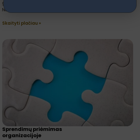
gerai jaučiasi būdami tarp daugumos?
Nuomonių daug ir įvairių,
Skaityti plačiau »
Sprendimų
priėmimas
organizacijoje
Sprendimų priėmimas
organizacijoje