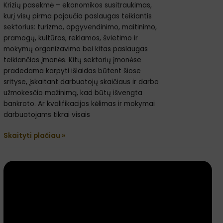
Krizių pasekmė – ekonomikos susitraukimas,
kurį visų pirma pajaučia paslaugas teikiantis
sektorius: turizmo, apgyvendinimo, maitinimo,
pramogų, kultūros, reklamos, švietimo ir
mokymų organizavimo bei kitas paslaugas
teikiančios įmonės. Kitų sektorių įmonėse
pradedama karpyti išlaidas būtent šiose
srityse, įskaitant darbuotojų skaičiaus ir darbo
užmokesčio mažinimą, kad būtų išvengta
bankroto. Ar kvalifikacijos kėlimas ir mokymai
darbuotojams tikrai visais
Skaityti plačiau »
Strategija