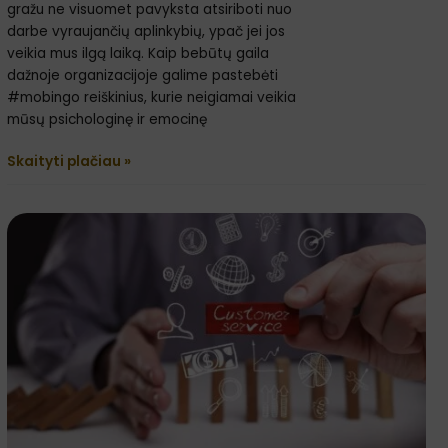
gražu ne visuomet pavyksta atsiriboti nuo
darbe vyraujančių aplinkybių, ypač jei jos
veikia mus ilgą laiką. Kaip bebūtų gaila
dažnoje organizacijoje galime pastebėti
#mobingo reiškinius, kurie neigiamai veikia
mūsų psichologinę ir emocinę
Skaityti plačiau »
Klientų
aptarnavimas
ir
pardavimai:
kaip
jie
susiję?