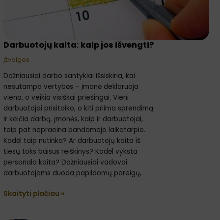
Darbuotojų kaita: kaip jos išvengti?
Įžvalgos
Dažniausiai darbo santykiai išsiskiria, kai
nesutampa vertybės – įmonė deklaruoja
viena, o veikia visiškai priešingai. Vieni
darbuotojai prisitaiko, o kiti priima sprendimą
ir keičia darbą. Įmonės, kaip ir darbuotojai,
taip pat nepraeina bandomojo laikotarpio.
Kodėl taip nutinka? Ar darbuotojų kaita iš
tiesų toks baisus reiškinys? Kodėl vyksta
personalo kaita? Dažniausiai vadovai
darbuotojams duoda papildomų pareigų,
Skaityti plačiau »