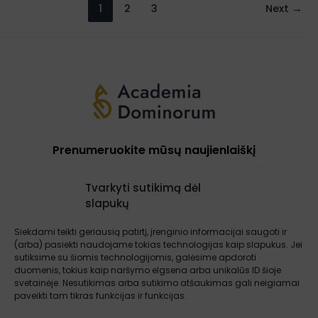
1
2
3
Next
→
Prenumeruokite mūsų naujienlaiškį
Tvarkyti sutikimą dėl
slapukų
Prenumeruoti
Siekdami teikti geriausią patirtį, įrenginio informacijai saugoti ir
(arba) pasiekti naudojame tokias technologijas kaip slapukus. Jei
sutiksime su šiomis technologijomis, galėsime apdoroti
Apie mus
Paslaugos
Atsiliepimai
duomenis, tokius kaip naršymo elgsena arba unikalūs ID šioje
Įžvalgos
Kontaktai
Sąlygos ir taisyklės
svetainėje. Nesutikimas arba sutikimo atšaukimas gali neigiamai
paveikti tam tikras funkcijas ir funkcijas.