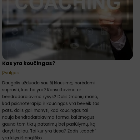
Kas yra koučingas?
Įžvalgos
Daugelis užduoda sau šį klausimą, norėdami
suprasti, kas tai yra? Konsultavimo ar
bendradarbiavimo ryšys? Dalis žmonių mano,
kad psichoterapija ir koučingas yra beveik tas
pats, dalis gali manyti, kad koučingas tai
nauja bendradarbiavimo forma, kai žmogus
gauna tam tikrų patarimų bei pasiūlymų, ką
daryti toliau. Tai kur yra tiesa? Žodis „coach“
yra kilęs iš angliško