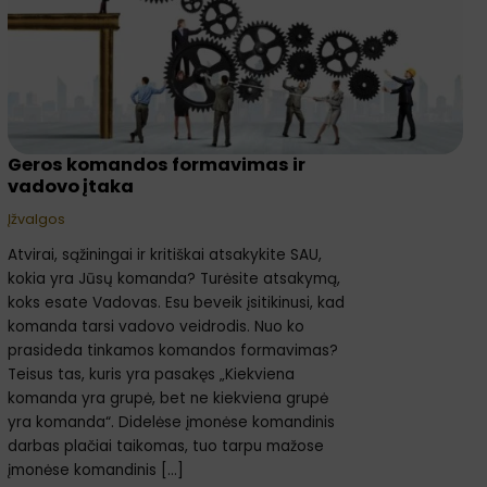
įtaka
Geros komandos formavimas ir
vadovo įtaka
Įžvalgos
Atvirai, sąžiningai ir kritiškai atsakykite SAU,
kokia yra Jūsų komanda? Turėsite atsakymą,
koks esate Vadovas. Esu beveik įsitikinusi, kad
komanda tarsi vadovo veidrodis. Nuo ko
prasideda tinkamos komandos formavimas?
Teisus tas, kuris yra pasakęs „Kiekviena
komanda yra grupė, bet ne kiekviena grupė
yra komanda“. Didelėse įmonėse komandinis
darbas plačiai taikomas, tuo tarpu mažose
įmonėse komandinis […]