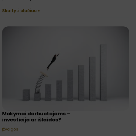
Skaityti plačiau »
Mokymai
darbuotojams
–
investicija
ar
išlaidos?
Mokymai darbuotojams –
investicija ar išlaidos?
Įžvalgos