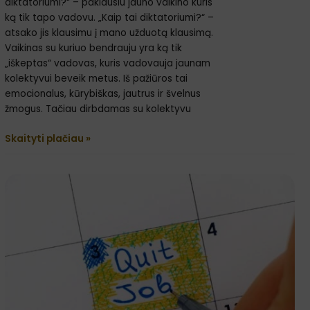
diktatoriumi?“ – paklausiu jauno vaikino kuris
ką tik tapo vadovu. „Kaip tai diktatoriumi?“ –
atsako jis klausimu į mano užduotą klausimą.
Vaikinas su kuriuo bendrauju yra ką tik
„iškeptas“ vadovas, kuris vadovauja jaunam
kolektyvui beveik metus. Iš pažiūros tai
emocionalus, kūrybiškas, jautrus ir švelnus
žmogus. Tačiau dirbdamas su kolektyvu
Skaityti plačiau »
Darbuotojų
kaita:
kaip
jos
išvengti?