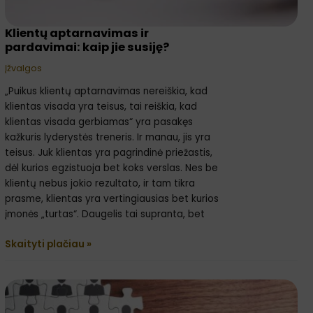
Klientų aptarnavimas ir
pardavimai: kaip jie susiję?
Įžvalgos
„Puikus klientų aptarnavimas nereiškia, kad
klientas visada yra teisus, tai reiškia, kad
klientas visada gerbiamas“ yra pasakęs
kažkuris lyderystės treneris. Ir manau, jis yra
teisus. Juk klientas yra pagrindinė priežastis,
dėl kurios egzistuoja bet koks verslas. Nes be
klientų nebus jokio rezultato, ir tam tikra
prasme, klientas yra vertingiausias bet kurios
įmonės „turtas“. Daugelis tai supranta, bet
Skaityti plačiau »
Lyderystė
ir