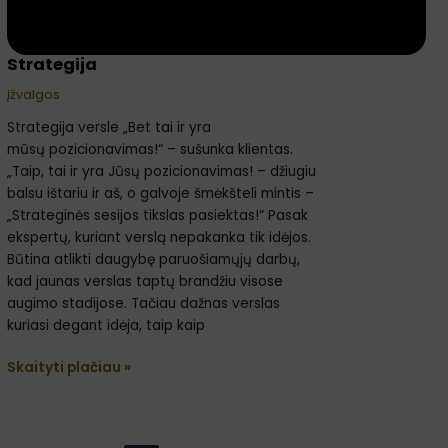
Strategija
Įžvalgos
Strategija versle „Bet tai ir yra
mūsų pozicionavimas!“ – sušunka klientas.
„Taip, tai ir yra Jūsų pozicionavimas! – džiugiu
balsu ištariu ir aš, o galvoje šmėkšteli mintis –
„Strateginės sesijos tikslas pasiektas!“ Pasak
ekspertų, kuriant verslą nepakanka tik idėjos.
Būtina atlikti daugybę paruošiamųjų darbų,
kad jaunas verslas taptų brandžiu visose
augimo stadijose. Tačiau dažnas verslas
kuriasi degant idėja, taip kaip
Skaityti plačiau »