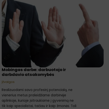
Mobingas
darbe:
darbuotojo
ir
darbdavio
atsakomybės
Mobingas darbe: darbuotojo ir
darbdavio atsakomybės
Įžvalgos
Realizuodami savo profesinį potencialą, ne
vienerius metus praleidžiame darbinėje
aplinkoje, kurioje įsitraukiame į gyvenimą ne
tik kaip specialistai, tačiau ir kaip žmonės. Toli