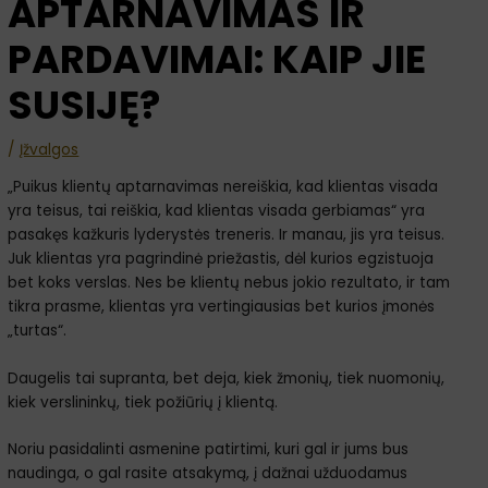
APTARNAVIMAS IR
PARDAVIMAI: KAIP JIE
SUSIJĘ?
/
Įžvalgos
„Puikus klientų aptarnavimas nereiškia, kad klientas visada
yra teisus, tai reiškia, kad klientas visada gerbiamas“ yra
pasakęs kažkuris lyderystės treneris. Ir manau, jis yra teisus.
Juk klientas yra pagrindinė priežastis, dėl kurios egzistuoja
bet koks verslas. Nes be klientų nebus jokio rezultato, ir tam
tikra prasme, klientas yra vertingiausias bet kurios įmonės
„turtas“.
Daugelis tai supranta, bet deja, kiek žmonių, tiek nuomonių,
kiek verslininkų, tiek požiūrių į klientą.
Noriu pasidalinti asmenine patirtimi, kuri gal ir jums bus
naudinga, o gal rasite atsakymą, į dažnai užduodamus