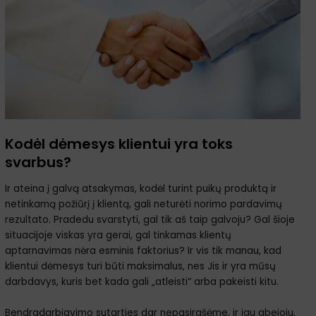
Kodėl dėmesys klientui yra toks
svarbus?
Ir ateina į galvą atsakymas, kodėl turint puikų produktą ir
netinkamą požiūrį į klientą, gali neturėti norimo pardavimų
rezultato. Pradedu svarstyti, gal tik aš taip galvoju? Gal šioje
situacijoje viskas yra gerai, gal tinkamas klientų
aptarnavimas nėra esminis faktorius? Ir vis tik manau, kad
klientui dėmesys turi būti maksimalus, nes Jis ir yra mūsų
darbdavys, kuris bet kada gali „atleisti“ arba pakeisti kitu.
Bendradarbiavimo sutarties dar nepasirašėme, ir jau abejoju,