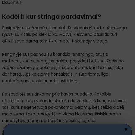
klausimus.
Kodėl ir kur stringa pardavimai?
Susipažįstu su žmonėmis nuolat. Su vienais iš karto užsimezga
ryšys, su kitais po kiek laiko. Matyt, kiekviena pažintis turi
atlikti savo darbą tam tikru metu, tinkamoje vietoje.
Renginyje susipažinau su brandžia, energinga, drąsia
moterimi, kurios energijos galėtų pavydėti bet kuri. Žodis po
žodžio, užsimezga pokalbis, ir suprantame, kad teks susitikti
dar kartą. Apsikeičiame kontaktais, ir sutariame, ilgai
neatidėliojant, susiplanuoti susitikimą.
Po savaitės susitinkame prie kavos puodelio. Pokalbis
užsitęsia iki kelių valandų. Aptarti du verslus, iš kurių mielesnis
tas, kuris negeneruoja pakankamai pajamų, bet teikia didelį
malonumą, teko atsakyti į ne vieną klausimą. Išsiskiriam su
numatytais „namų darbais“ ir klausimų sąrašu.
×
Sekantis susitikimas vyko įprastai, aptariant atliktus „namų