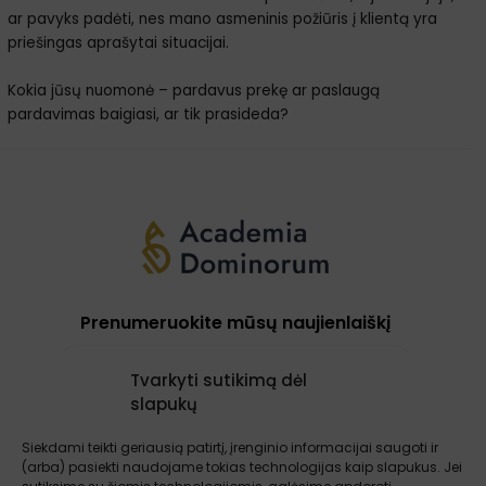
ar pavyks padėti, nes mano asmeninis požiūris į klientą yra
priešingas aprašytai situacijai.
Kokia jūsų nuomonė – pardavus prekę ar paslaugą
pardavimas baigiasi, ar tik prasideda?
Prenumeruokite mūsų naujienlaiškį
Tvarkyti sutikimą dėl
slapukų
Prenumeruoti
Siekdami teikti geriausią patirtį, įrenginio informacijai saugoti ir
(arba) pasiekti naudojame tokias technologijas kaip slapukus. Jei