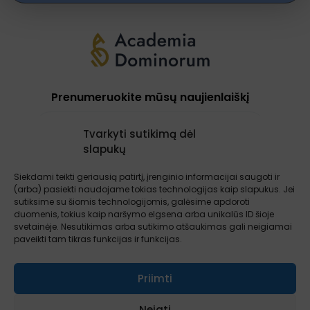
Prenumeruokite mūsų naujienlaiškį
Tvarkyti sutikimą dėl
slapukų
Prenumeruoti
Siekdami teikti geriausią patirtį, įrenginio informacijai saugoti ir
(arba) pasiekti naudojame tokias technologijas kaip slapukus. Jei
sutiksime su šiomis technologijomis, galėsime apdoroti
Apie mus
Paslaugos
Atsiliepimai
duomenis, tokius kaip naršymo elgsena arba unikalūs ID šioje
Įžvalgos
Kontaktai
Sąlygos ir taisyklės
svetainėje. Nesutikimas arba sutikimo atšaukimas gali neigiamai
paveikti tam tikras funkcijas ir funkcijas.
Priimti
Neigti