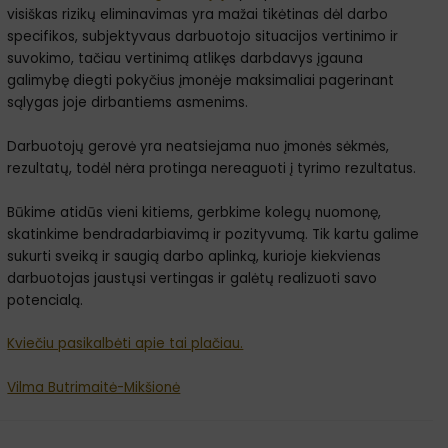
visiškas rizikų eliminavimas yra mažai tikėtinas dėl darbo
specifikos, subjektyvaus darbuotojo situacijos vertinimo ir
suvokimo, tačiau vertinimą atlikęs darbdavys įgauna
galimybę diegti pokyčius įmonėje maksimaliai pagerinant
sąlygas joje dirbantiems asmenims.
Darbuotojų gerovė yra neatsiejama nuo įmonės sėkmės,
rezultatų, todėl nėra protinga nereaguoti į tyrimo rezultatus.
Būkime atidūs vieni kitiems, gerbkime kolegų nuomonę,
skatinkime bendradarbiavimą ir pozityvumą. Tik kartu galime
sukurti sveiką ir saugią darbo aplinką, kurioje kiekvienas
darbuotojas jaustųsi vertingas ir galėtų realizuoti savo
potencialą.
Kviečiu pasikalbėti apie tai plačiau.
Vilma Butrimaitė-Mikšionė