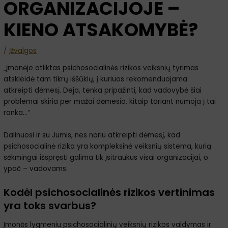
ORGANIZACIJOJE –
KIENO ATSAKOMYBĖ?
/
Įžvalgos
„Įmonėje atliktas psichosocialinės rizikos veiksnių tyrimas
atskleidė tam tikrų iššūkių, į kuriuos rekomenduojama
atkreipti dėmesį. Deja, tenka pripažinti, kad vadovybė šiai
problemai skiria per mažai dėmesio, kitaip tariant numoja į tai
ranka…“
Dalinuosi ir su Jumis, nes noriu atkreipti dėmesį, kad
psichosocialinė rizika yra kompleksinė veiksnių sistema, kurią
sėkmingai išspręsti galima tik įsitraukus visai organizacijai, o
ypač – vadovams.
Kodėl psichosocialinės rizikos vertinimas
yra toks svarbus?
Įmonės lygmeniu psichosocialinių veiksnių rizikos valdymas ir