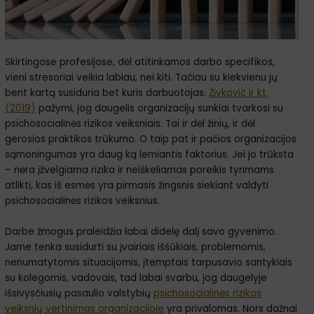
Skirtingose profesijose, dėl atitinkamos darbo specifikos,
vieni stresoriai veikia labiau, nei kiti. Tačiau su kiekvienu jų
bent kartą susiduria bet kuris darbuotojas.
Živkovič ir kt.
(2019)
pažymi, jog daugelis organizacijų sunkiai tvarkosi su
psichosocialinės rizikos veiksniais. Tai ir dėl žinių, ir dėl
gerosios praktikos trūkumo. O taip pat ir pačios organizacijos
sąmoningumas yra daug ką lemiantis faktorius. Jei jo trūksta
– nėra įžvelgiama rizika ir neiškeliamas poreikis tyrimams
atlikti, kas iš esmės yra pirmasis žingsnis siekiant valdyti
psichosocialinės rizikos veiksnius.
Darbe žmogus praleidžia labai didelę dalį savo gyvenimo.
Jame tenka susidurti su įvairiais iššūkiais, problemomis,
nenumatytomis situacijomis, įtemptais tarpusavio santykiais
su kolegomis, vadovais, tad labai svarbu, jog daugelyje
išsivysčiusių pasaulio valstybių
psichosocialinės rizikos
veiksnių vertinimas organizacijoje
yra privalomas. Nors dažnai