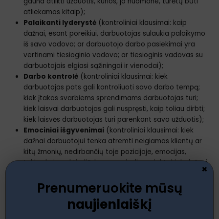
gauna atlikti užduotis, kurios, jo nuomone, turėtų būti
atliekamos kitaip);
Palaikanti lyderystė
(kontroliniai klausimai: kaip
dažnai, esant poreikiui, darbuotojas sulaukia palaikymo
iš savo vadovo; ar darbuotojo darbo pasiekimai yra
vertinami tiesioginio vadovo; ar tiesioginis vadovas su
darbuotojais elgiasi sąžiningai ir vienodai);
Darbo kontrolė
(kontroliniai klausimai: kiek
darbuotojas pats gali kontroliuoti savo darbo tempą;
kiek įtakos svarbiems sprendimams darbuotojas turi;
kiek laisvai darbuotojas gali nuspręsti, kaip toliau dirbti;
kiek laisvės darbuotojas turi parenkant savo užduotis);
Emociniai išgyvenimai
(kontroliniai klausimai: kiek
dažnai darbuotojui tenka atremti neigiamas klientų ar
kitų žmonių, nedirbančių toje pozicijoje, emocijas,
tokias kaip pyktis, liūdesys, nusivylimas ir kt.; kiek dažnai
×
darbuotojui tenka užgniaužti savo emocijas, tokias kaip
Prenumeruokite mūsų
pyktis, liūdesys, susierzinimas ar nusivylimas, prieš
klientus ar kitus žmones, nedirbančius toje pozicijoje);
naujienlaiškį
Tobulėjimo galimybės
(kontroliniai klausimai: ar
darbe sudarytos palankios sąlygos ugdyti savo