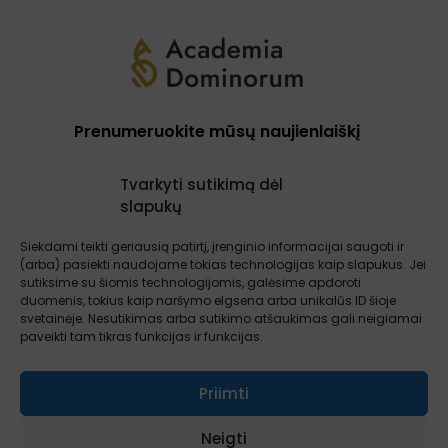
Prenumeruokite mūsų naujienlaiškį
Tvarkyti sutikimą dėl
slapukų
Prenumeruoti
Siekdami teikti geriausią patirtį, įrenginio informacijai saugoti ir
(arba) pasiekti naudojame tokias technologijas kaip slapukus. Jei
sutiksime su šiomis technologijomis, galėsime apdoroti
Apie mus
Paslaugos
Atsiliepimai
duomenis, tokius kaip naršymo elgsena arba unikalūs ID šioje
Įžvalgos
Kontaktai
Sąlygos ir taisyklės
svetainėje. Nesutikimas arba sutikimo atšaukimas gali neigiamai
paveikti tam tikras funkcijas ir funkcijas.
Priimti
Neigti