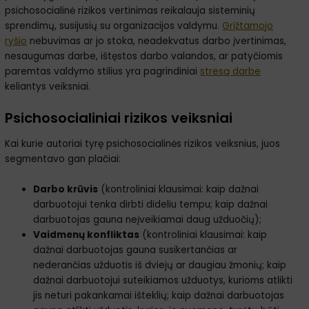
psichosocialinė rizikos vertinimas reikalauja sisteminių
sprendimų, susijusių su organizacijos valdymu.
Grįžtamojo
ryšio
nebuvimas ar jo stoka, neadekvatus darbo įvertinimas,
nesaugumas darbe, ištęstos darbo valandos, ar patyčiomis
paremtas valdymo stilius yra pagrindiniai
stresą darbe
keliantys veiksniai.
Psichosocialiniai rizikos veiksniai
Kai kurie autoriai tyrę psichosocialinės rizikos veiksnius, juos
segmentavo gan plačiai:
Darbo krūvis
(kontroliniai klausimai: kaip dažnai
darbuotojui tenka dirbti dideliu tempu; kaip dažnai
darbuotojas gauna neįveikiamai daug užduočių);
Vaidmenų konfliktas
(kontroliniai klausimai: kaip
dažnai darbuotojas gauna susikertančias ar
nederančias užduotis iš dviejų ar daugiau žmonių; kaip
dažnai darbuotojui suteikiamos užduotys, kurioms atlikti
jis neturi pakankamai išteklių; kaip dažnai darbuotojas