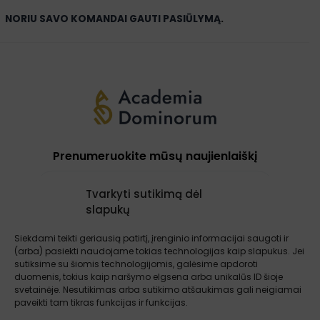
NORIU SAVO KOMANDAI GAUTI PASIŪLYMĄ
.
Prenumeruokite mūsų naujienlaiškį
Tvarkyti sutikimą dėl
slapukų
Prenumeruoti
Siekdami teikti geriausią patirtį, įrenginio informacijai saugoti ir
(arba) pasiekti naudojame tokias technologijas kaip slapukus. Jei
sutiksime su šiomis technologijomis, galėsime apdoroti
Apie mus
Paslaugos
Atsiliepimai
duomenis, tokius kaip naršymo elgsena arba unikalūs ID šioje
Įžvalgos
Kontaktai
Sąlygos ir taisyklės
svetainėje. Nesutikimas arba sutikimo atšaukimas gali neigiamai
paveikti tam tikras funkcijas ir funkcijas.