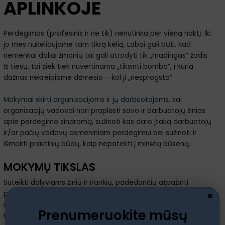
APLINKOJE
Perdegimas (profesinis ir ne tik) nenutinka per vieną naktį. Iki
jo mes nukeliaujame tam tikrą kelią. Labai gali būti, kad
nemenkai daliai žmonių tai gali atrodyti tik „madingas“ žodis.
Iš tiesų, tai šiek tiek nuvertinama „tiksinti bomba“, į kurią
dažnas nekreipiame dėmesio – kol ji „nesprogsta“.
Mokymai skirti organizacijoms ir jų darbuotojams
, kai
organizacijų vadovai nori praplėsti savo ir darbuotojų žinias
apie perdegimo sindromą, sužinoti kas daro įtaką darbuotojų
ir/ar pačių vadovų asmeniniam perdegimui bei sužinoti ir
išmokti praktinių būdų, kaip nepatekti į minėtą būseną.
MOKYMŲ TIKSLAS
Suteikti dalyviams žinių ir įrankių, padedančių atpažinti
perdegimo sindromą, suprasti jo priežastis ir pasekmes, bei
×
išmokti veiksmingų streso valdymo ir perdegimo prevencijos
Prenumeruokite mūsų
technikų.