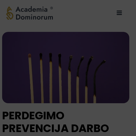
Pereiti
Main
prie
Menu
turinio
PERDEGIMO
PREVENCIJA DARBO