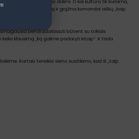
kasdien ir tampa kultūros dalimi. O kai kultūra tik kuriama,
ti
yptis, kuri nuima triukšmą ir grąžina komandai aiškų „kaip
 smagiausia bendradarbiauti būtent su tokiais
 kelia klausimą „ką galime padaryti kitaip“. Ir tada
kime. Kartais tereikia vieno susitikimo, kad iš „taip