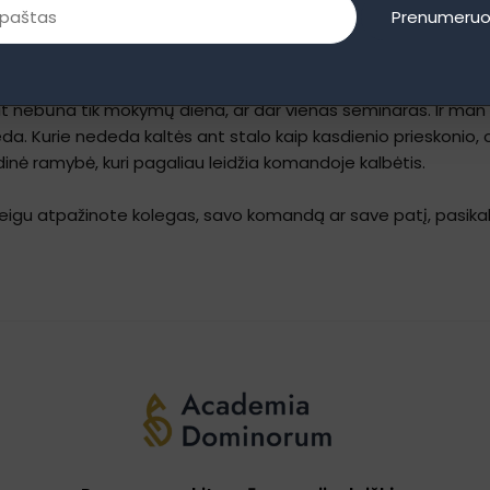
 ne su pareigybe ateina, jis ateina su elgesiu, kuris kartojasi 
Prenumeruo
bas – aiškus
vertybių pamatas
, bendros taisyklės, vieninga kr
ašymas taip, kad visiems būtų aišku, ką reiškia „mes“.
 nebūna tik mokymų diena, ar dar vienas seminaras. Ir man
eda. Kurie nededa kaltės ant stalo kaip kasdienio prieskonio, o
vidinė ramybė, kuri pagaliau leidžia komandoje kalbėtis.
eigu atpažinote kolegas, savo komandą ar save patį, pasikalbė