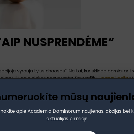
 „TAIP NUSPRENDĖME“
cijoje vyrauja tylus chaosas“. Ne tai, kur sklinda barniai ar 
 sakant, iki galo niekas nesupranta. Pavyzdžiui,
komunikacija
st
ė liepė“, kuri iš pirmo žvilgsnio tarsi išlaisvina, bet realybėj
numeruokite mūsų
naujienl
izacijos vadove, kuri nuo pirmos minutės neslėpė realybės, atvir
ynyba, ne formalumai, o kalbėjimas apie tai, kaip pereiti nuo „l
inokite apie Academia Dominorum naujienas, akcijas bei k
kvienas žino savo vaidmenį bei ribas.
aktualijas pirmieji!
i geriau, nori tobulėti, tik nėra aiškių taisyklių, nėra kultūr