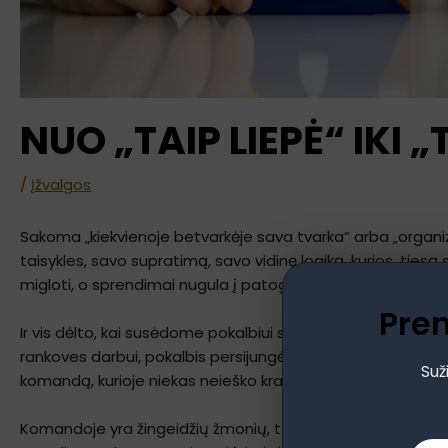
NUO „TAIP LIEPĖ“ IKI
/
Įžvalgos
Sakoma „kiekvienoje betvarkėje sava tvarka“ arba „organiza
taisykles, savo supratimą, savo vidinę logiką, kurios, tiesą
migloti, o sprendimai nugula į patogią lentyną „taip direktor
Pre
Ir vis dėlto, kai susėdome pokalbiui su naujai paskirta organ
rankoves darbui, pokalbis persijungė į visai kitą lygį. Ne g
Suž
komandą, kurioje niekas neieško kraštinio kaltininko, ir kie
Komandoje yra žingeidžių žmonių, tų smalsių akių, kurios nor