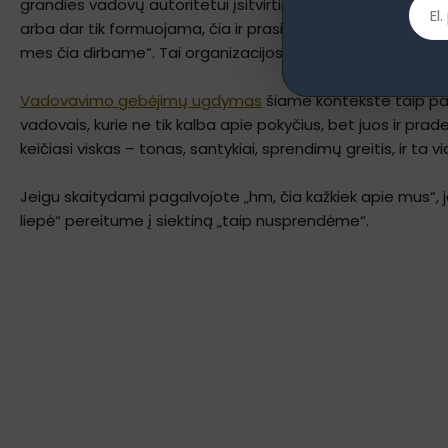
grandies vadovų autoritetui įsitvirtinti. Nes autoritetas juk
arba dar tik formuojama, čia ir prasideda strateginis dar
mes čia dirbame“. Tai organizacijos žaidimo taisyklių perr
Vadovavimo gebėjimų ugdymas
šiame kontekste taip pat
vadovais, kurie ne tik kalba apie pokyčius, bet juos ir prad
keičiasi viskas – tonas, santykiai, sprendimų greitis, ir ta 
Jeigu skaitydami pagalvojote „hm, čia kažkiek apie mus“, j
liepė“ pereitume į siektiną „taip nusprendėme“.