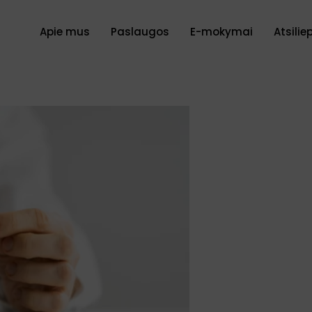
Apie mus
Paslaugos
E-mokymai
Atsilie