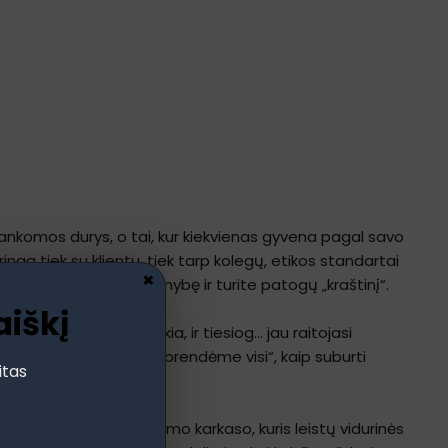
trankomos durys, o tai, kur kiekvienas gyvena pagal savo
ringa tiek su klientu, tiek tarp kolegų, etikos standartai
×
e tik nusimetate atsakomybę ir turite patogų „kraštinį“.
aiškį
ai dėliojo, kas neveikia, ir tiesiog… jau raitojasi
iepė direktorė“ prie „nusprendėme visi“, kaip suburti
itas
os pamato, nėra vadovavimo karkaso, kuris leistų vidurinės