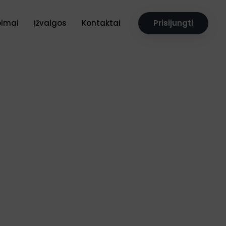
pimai
Įžvalgos
Kontaktai
Prisijungti