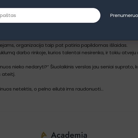
revenciją, ir dažnu atveju mato tik mokymų kainą, bet neįverti
 bet kurių neskaičiuoja vadovai:
Prenumeruo
 kaip naujų darbuotojų paieška, atranka, apmokymas ir
adapta
atlyginimo, priklausomai nuo pozicijos. Taip pat darbuotojo išė
jams, organizacija taip pat patiria papildomas išlaidas.
lumą darbo rinkoje, kurios talentai nesirenka, ir tokiu atveju
uos nieko nedaryti?“ Šiuolaikinis verslas jau seniai suprato, ka
 ateitį.
ainuos netektis, o pelno eilutė ims raudonuoti…