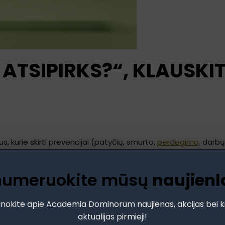
ATSIPIRKS?“, KLAUSKIT
, kurie skirti prevencijai (patyčių, smurto,
perdegimo,
darbų 
s ir atrodo pragmatiškai, atskleidžia trumparegiškumą, kuriuo ska
ieko nedarydama.
numeruokite mūsų
naujienl
s, išklausęs pasiūlymą dėl
perdegimo prevencijos mokymų
(
idos, tai – investicija. Ir investicija, kuri atsiperka, tik galbū
inokite apie Academia Dominorum naujienas, akcijas bei k
aktualijas pirmieji!