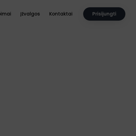
pimai
Įžvalgos
Kontaktai
Prisijungti