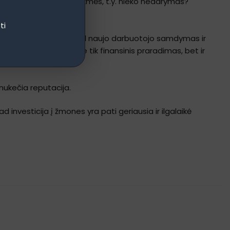
na to, kiek kainuoja pasekmės, t.y. nieko nedarymas?
ti
cija.
Tyrimai rodo, kad naujo darbuotojo samdymas ir
jimas iš darbo, tai ne tik finansinis praradimas, bet ir
 nukečia reputacija.
d investicija į žmones yra pati geriausia ir ilgalaikė