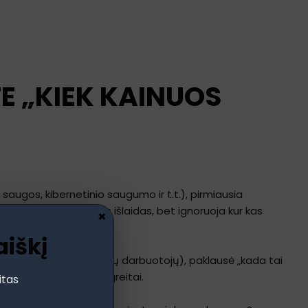
E „KIEK KAINUOS
saugos, kibernetinio saugumo ir t.t.), pirmiausia
ičiuoja tik tiesiogines išlaidas, bet ignoruoja kur kas
×
aiškį
iniciatyva atėjo iš pačių darbuotojų), paklausė „kada tai
t ne taip tiesiogiai ir greitai.
itas