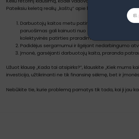
Keliu retorinį klausimą, kodėl vadovai skeptiškai žiūri į p
Pateiksiu keletą realių „kaštų“ apie kuriuos kalba mokslas,
Darbuotojų kaitos metu patiriamos išlaidos, tokios
paruošimas gali kainuoti nuo 50% iki 200% jo metinio 
kolektyvinės patirties praradimas.
Padidėjus sergamumui ir ilgėjant nedarbingumo atve
Įmonė, garsėjanti darbuotojų kaita, praranda patrauk
Užuot klausę „Kada tai atsipirks?“, klauskite „Kiek mums kain
investicija, užtikrinanti ne tik finansinę sėkmę, bet ir įmonės
Nebūkite tie, kurie problemą pamatys tik tada, kai ji jau k