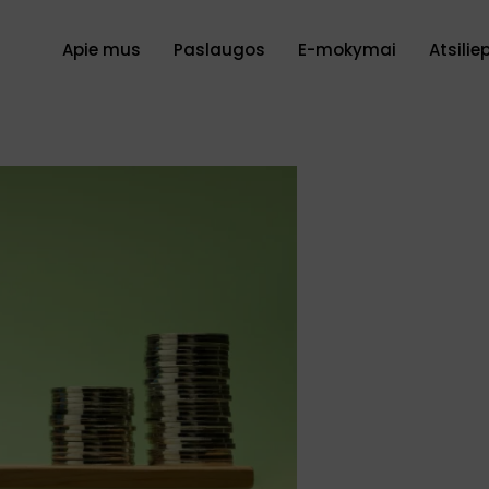
Apie mus
Paslaugos
E-mokymai
Atsilie