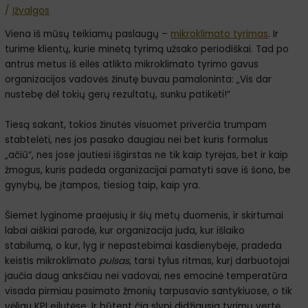
/
Įžvalgos
Viena iš mūsų teikiamų paslaugų –
mikroklimato tyrimas
. Ir
turime klientų, kurie minėtą tyrimą užsako periodiškai. Tad po
antrus metus iš eilės atlikto mikroklimato tyrimo gavus
organizacijos vadovės žinutę buvau pamaloninta: „Vis dar
nustebę dėl tokių gerų rezultatų, sunku patikėti!“
Tiesą sakant, tokios žinutės visuomet priverčia trumpam
stabtelėti, nes jos pasako daugiau nei bet kuris formalus
„ačiū“, nes jose jautiesi išgirstas ne tik kaip tyrėjas, bet ir kaip
žmogus, kuris padeda organizacijai pamatyti save iš šono, be
gynybų, be įtampos, tiesiog taip, kaip yra.
Šiemet lyginome praėjusių ir šių metų duomenis, ir skirtumai
labai aiškiai parodė, kur organizacija juda, kur išlaiko
stabilumą, o kur, lyg ir nepastebimai kasdienybėje, pradeda
keistis mikroklimato
pulsas
, tarsi tylus ritmas, kurį darbuotojai
jaučia daug anksčiau nei vadovai, nes emocinė temperatūra
visada pirmiau pasimato žmonių tarpusavio santykiuose, o tik
vėliau KPI eilutėse. Ir būtent čia slypi didžiausia tyrimų vertė,