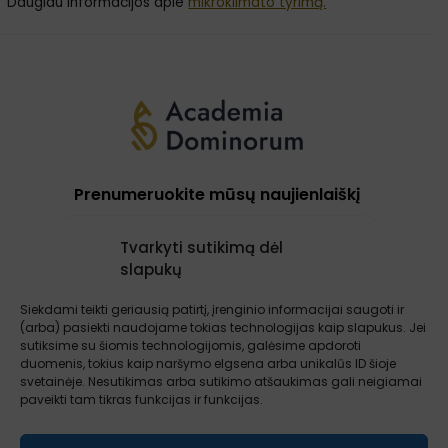
Daugiau informacijos apie
mikroklimato tyrimą.
Prenumeruokite mūsų naujienlaiškį
Tvarkyti sutikimą dėl
slapukų
Prenumeruoti
Siekdami teikti geriausią patirtį, įrenginio informacijai saugoti ir
(arba) pasiekti naudojame tokias technologijas kaip slapukus. Jei
sutiksime su šiomis technologijomis, galėsime apdoroti
Apie mus
Paslaugos
Atsiliepimai
duomenis, tokius kaip naršymo elgsena arba unikalūs ID šioje
Įžvalgos
Kontaktai
Sąlygos ir taisyklės
svetainėje. Nesutikimas arba sutikimo atšaukimas gali neigiamai
paveikti tam tikras funkcijas ir funkcijas.