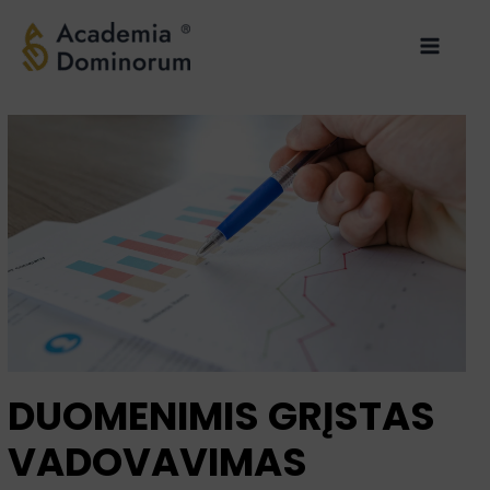
Pereiti
Main
prie
Menu
turinio
DUOMENIMIS GRĮSTAS
VADOVAVIMAS