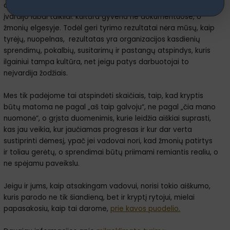
organizacijų psichologas
Edgaras H. Scheinas
šią mintį
įvardijo labai taikliai: kultūra gyvena ne dokumentuose, o
žmonių elgesyje. Todėl geri tyrimo rezultatai nėra mūsų, kaip
tyrėjų, nuopelnas, rezultatas yra organizacijos kasdienių
sprendimų, pokalbių, susitarimų ir pastangų atspindys, kuris
ilgainiui tampa kultūra, net jeigu patys darbuotojai to
neįvardija žodžiais.
Mes tik padėjome tai atspindėti skaičiais, taip, kad kryptis
būtų matoma ne pagal „aš taip galvoju“, ne pagal „čia mano
nuomonė“, o grįsta duomenimis, kurie leidžia aiškiai suprasti,
kas jau veikia, kur jaučiamas progresas ir kur dar verta
sustiprinti dėmesį, ypač jei vadovai nori, kad žmonių patirtys
ir toliau gerėtų, o sprendimai būtų priimami remiantis realiu, o
ne spėjamu paveikslu.
Jeigu ir jums, kaip atsakingam vadovui, norisi tokio aiškumo,
kuris parodo ne tik šiandieną, bet ir kryptį rytojui, mielai
papasakosiu, kaip tai darome,
prie kavos puodelio.