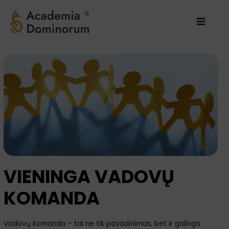
Pereiti
Main
prie
Menu
turinio
VIENINGA VADOVŲ
KOMANDA
Vadovų komanda – tai ne tik pavadinimas, bet ir galinga