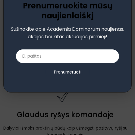
Komandos pažinimas
Prenumeruokite mūsų
naujienlaiškį
Dalyviai gebės vertinti savo komandos sutelktumą ir brandą.
Sužinokite apie Academia Dominorum naujienas,
akcijas bei kitas aktualijas pirmieji!
Priemonės
Dalyviai gebės pasirinkti tinkamas priemones komandos
Prenumeruoti
formavimui.
Glaudus ryšys komandoje
Dalyviai išmoks praktinių būdų kaip užmegzti pozityvų ryšį su
komandos nariais