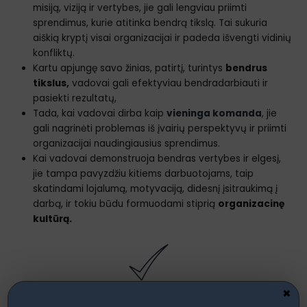
misiją, viziją ir vertybes, jie gali lengviau priimti
sprendimus, kurie atitinka bendrą tikslą. Tai sukuria
aiškią kryptį visai organizacijai ir padeda išvengti vidinių
konfliktų.
Kartu apjungę savo žinias, patirtį, turintys
bendrus
tikslus,
vadovai gali efektyviau bendradarbiauti ir
pasiekti rezultatų,
Tada, kai vadovai dirba kaip
vieninga komanda
,
jie
gali nagrinėti problemas iš įvairių perspektyvų ir priimti
organizacijai naudingiausius sprendimus.
Kai vadovai demonstruoja bendras vertybes ir elgesį,
jie tampa pavyzdžiu kitiems darbuotojams, taip
skatindami lojalumą, motyvaciją, didesnį įsitraukimą į
darbą, ir tokiu būdu formuodami stiprią
organizacinę
kultūrą.
×