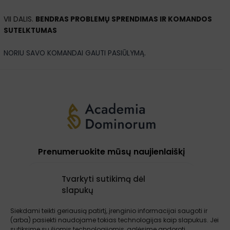
VII DALIS.
BENDRAS PROBLEMŲ SPRENDIMAS IR KOMANDOS
SUTELKTUMAS
NORIU SAVO KOMANDAI GAUTI PASIŪLYMĄ
.
Prenumeruokite mūsų naujienlaiškį
Tvarkyti sutikimą dėl
slapukų
Prenumeruoti
Siekdami teikti geriausią patirtį, įrenginio informacijai saugoti ir
(arba) pasiekti naudojame tokias technologijas kaip slapukus. Jei
sutiksime su šiomis technologijomis, galėsime apdoroti