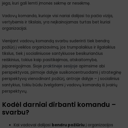
jėga, kuri gali lemti įmonės sėkmę ar nesėkmę.
Vadovų komanda, kurioje visi nariai dalijasi ta pačia vizija,
vertybėmis ir tikslais, yra neįkainojamas turtas bet kuriai
organizacijai.
Vienijant vadovų komandą svarbu suderinti tiek bendrą
požiūrį į veiklos organizavimą, jos trumpalaikius ir ilgalaikius
tikslus, tiek į socialiniuose santykiuose besikuriančius
reiškinius, tokius kaip pasitikėjimas, atskaitomybė,
įsipareigojimas. Šioje
praktinėje sesijoje
apimsime abi
perspektyvas, pirmoje dalyje susikoncentruodami į strateginę
perspektyvą vienodinant požiūrį, antroje dalyje – į socialinius
santykius, tokiu būdu žvelgdami į vadovų komandą iš įvairių
perspektyvų.
Kodėl darniai dirbanti komandu –
svarbu?
Kai vadovai dalijasi
bendru požiūriu
į organizacijos