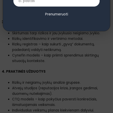
Vadovo vaidmuo – kaip išlaikyti komandą motyvuotą.
Praktinės situacijos ir įrankiai, padedantys įtraukti
žmones į pokyčių procesą.
Prenumeruoti
3. RIZIKŲ VALDYMAS
Skirtumas tarp rizikos ir jau įvykusio neigiamo įvykio.
Rizikų identifikavimo ir vertinimo metodai.
Rizikų registras – kaip sukurti „gyvą“ dokumentą,
padedantį valdyti netikrumą.
Cynefin modelis – kaip priimti sprendimus skirtingų
situacijų kontekste.
4. PRAKTINĖS UŽDUOTYS
Rizikų ir neigiamų įvykių analizė grupėse.
Atvejų studijos (reputacijos krizė, įrangos gedimai,
duomenų nutekėjimas).
CTQ modelis – kaip pokyčius paversti konkrečiais,
išmatuojamais veiksmais.
Individualus veiksmų planas kiekvienam dalyviui.