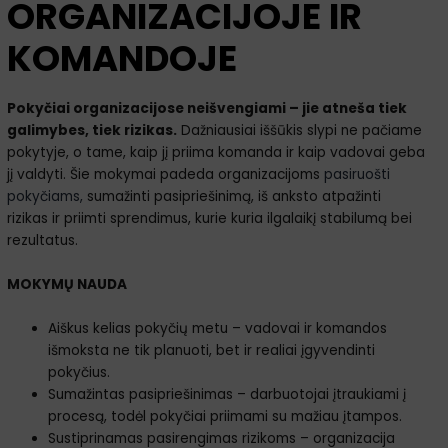
ORGANIZACIJOJE IR
KOMANDOJE
Pokyčiai organizacijose neišvengiami – jie atneša tiek
galimybes, tiek rizikas.
Dažniausiai iššūkis slypi ne pačiame
pokytyje, o tame, kaip jį priima komanda ir kaip vadovai geba
jį valdyti. Šie mokymai padeda organizacijoms
pasiruošti
pokyčiams,
sumažinti pasipriešinimą, iš anksto atpažinti
rizikas ir priimti sprendimus, kurie kuria ilgalaikį stabilumą bei
rezultatus.
MOKYMŲ NAUDA
Aiškus kelias pokyčių metu – vadovai ir komandos
išmoksta ne tik planuoti, bet ir realiai įgyvendinti
pokyčius.
Sumažintas pasipriešinimas – darbuotojai įtraukiami į
procesą, todėl pokyčiai priimami su mažiau įtampos.
Sustiprinamas pasirengimas rizikoms – organizacija