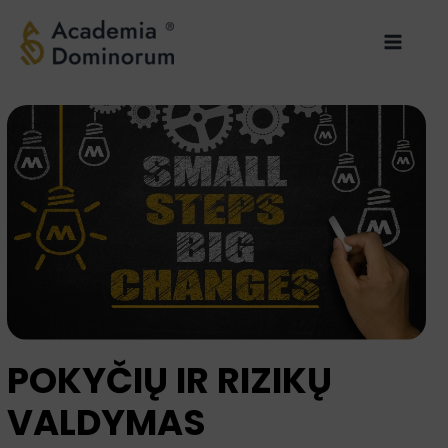
Pereiti
Main
prie
Menu
turinio
POKYČIŲ IR RIZIKŲ
VALDYMAS