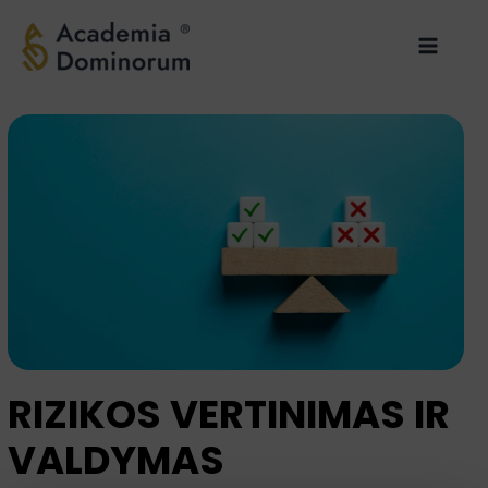
Pereiti
Main
prie
Menu
turinio
RIZIKOS VERTINIMAS IR
VALDYMAS