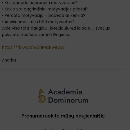
• Kas padeda neprarasti motyvacijos?
• Kokie yra pagrindiniai motyvacijos priešai?
• Perdėta motyvacija – padeda ar kenkia?
• Ar visuomet turiu būti motyvuotas?
Apie visa tai ir daugiau , kviečiu žiūrėti laidoje. Į svečius
pakvietė koučerė Jarūnė Grigienė:
https://fb.watch/dNPexNwewS/
Andrius
Prenumeruokite mūsų naujienlaiškį