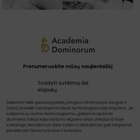
Prenumeruokite mūsų naujienlaiškį
Tvarkyti sutikimą dėl
slapukų
Prenumeruoti
Siekdami teikti geriausią patirtį, įrenginio informacijai saugoti ir
(arba) pasiekti naudojame tokias technologijas kaip slapukus. Jei
sutiksime su šiomis technologijomis, galėsime apdoroti
Apie mus
Paslaugos
Atsiliepimai
duomenis, tokius kaip naršymo elgsena arba unikalūs ID šioje
Įžvalgos
Kontaktai
Sąlygos ir taisyklės
svetainėje. Nesutikimas arba sutikimo atšaukimas gali neigiamai
paveikti tam tikras funkcijas ir funkcijas.