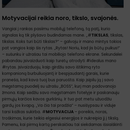
Motyvacijai reikia noro, tikslo, svajonės.
Vangiai į rankas pasiimu mobilųjį telefoną, tą patį, kurio
signalas ką tik plyšavo budindamas mane. „#
TIKSLAS
, tikslas,
tikslas. Koks turi būti tikslas?“ – galvoju ir mano mintys tokios
pat vangios kaip šis rytas. „Rytas! Noriu, kad jis būtų puikus!“
– sušunku ir užrašau tai mobiliojo telefono ekrane. Sekundėlei
pabandau įsivaizduoti kaip turėtų atrodyti #idealus mano
#rytas. Įsivaizduoju, kaip girdžiu savo ištikimą ryto
kompanioną burbuliuojantį ir bespjaudantį garais, kurie
praneša, kad kava tuoj bus paruošta. Kaip įsipilu ją į savo
mėgstamą puodelį su užrašu „BOSS“, kurį man padovanojo
žmona. Kaip sėdžiu savo mėgstamam fotelyje ir paskanauju
pirmųjų karčios kavos gurkšnių. Ir tuo pat metu užuodžiu
gardų jos kvapą. „Va čia tai pradžia“ – nusišypsau ir viduje
tarsi kažkas sukirba. #
MOTYVACIJA
– poreikis, noras,
troškimas, kurie teikia elgesiui energijos ir nukreipia jį į tikslą.
Pamenu, kai pirmą kartą perskaičiau tai siekdamas išsiaiškinti