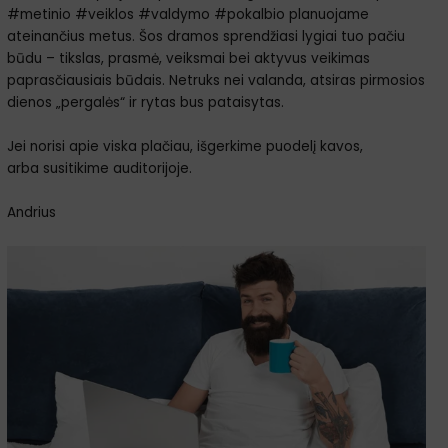
#metinio #veiklos #valdymo #pokalbio planuojame
ateinančius metus. Šos dramos sprendžiasi lygiai tuo pačiu
būdu – tikslas, prasmė, veiksmai bei aktyvus veikimas
paprasčiausiais būdais. Netruks nei valanda, atsiras pirmosios
dienos „pergalės“ ir rytas bus pataisytas.
Jei norisi apie viska plačiau, išgerkime puodelį kavos,
arba susitikime auditorijoje.
Andrius