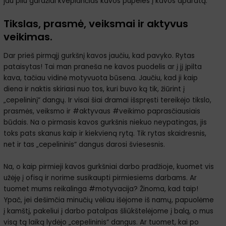
jau pilu gardžiai kvepiančias kavos pupeles į kavos aparatą.
Tikslas, prasmė, veiksmai ir aktyvus
veikimas.
Dar prieš pirmąjį gurkšnį kavos jaučiu, kad pavyko. Rytas
pataisytas! Tai man praneša ne kavos puodelis ar į jį įpilta
kava, tačiau vidinė motyvuota būsena. Jaučiu, kad ji kaip
diena ir naktis skiriasi nuo tos, kuri buvo ką tik, žiūrint į
„cepelininį“ dangų. Ir visai šiai dramai išspręsti tereikėjo tikslo,
prasmės, veiksmo ir #aktyvaus #veikimo paprasčiausiais
būdais. Na o pirmasis kavos gurkšnis niekuo neypatingas, jis
toks pats skanus kaip ir kiekvieną rytą. Tik rytas skaidresnis,
net ir tas „cepelininis“ dangus darosi šviesesnis.
Na, o kaip pirmieji kavos gurkšniai darbo pradžioje, kuomet vis
užėję į ofisą ir norime susikaupti pirmiesiems darbams. Ar
tuomet mums reikalinga #motyvacija? Žinoma, kad taip!
Ypač, jei dešimčia minučių vėliau išėjome iš namų, papuolėme
į kamštį, pakeliui į darbo patalpas šliūkštelėjome į balą, o mus
visą tą laiką lydėjo „cepelininis“ dangus. Ar tuomet, kai po