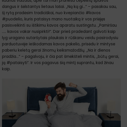
liūdnas vaizdas, apie tai man praneša cepelinų spalvos
dangus ir šėlstantys lietaus lašai. „Ną ką gi…“ – pasakau sau,
šį rytą pradėsim tradiciškai, nuo kvepiančio #kavos
#puodelio, kuris pataisys mano nuotaiką ir vos priėjęs
pasisveikinti su ištikimu kavos aparatu sustingstu. „Pamiršau
….. kavos vakar nusipirkti!“. Dar prieš pradedant galvoti kaip
lyg uragano sutaršytais plaukais ir rūškanu veidu pasirodysiu
parduotuvėje ieškodamas kavos pakelio, prisėdu ir mintyse
paberiu keletą gerai žinomų keiksmažodžių. „Na ir dienos
pradžia…“ – pagalvoju, ir čia pat šmėkšteli mintis, „būtų gerai,
ją #pataisyti“. Ir vos pagavus šią mintį suprantu, kad žinau
kaip.