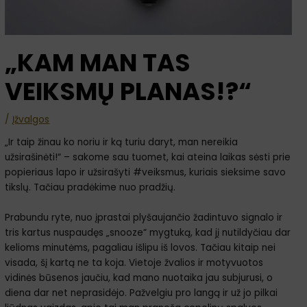
„KAM MAN TAS
VEIKSMŲ PLANAS!?“
/
Įžvalgos
„Ir taip žinau ko noriu ir ką turiu daryt, man nereikia
užsirašinėti!“ – sakome sau tuomet, kai ateina laikas sėsti prie
popieriaus lapo ir užsirašyti #veiksmus, kuriais sieksime savo
tikslų. Tačiau pradėkime nuo pradžių.
Prabundu ryte, nuo įprastai plyšaujančio žadintuvo signalo ir
tris kartus nuspaudęs „snooze“ mygtuką, kad jį nutildyčiau dar
kelioms minutėms, pagaliau išlipu iš lovos. Tačiau kitaip nei
visada, šį kartą ne ta koja. Vietoje žvalios ir motyvuotos
vidinės būsenos jaučiu, kad mano nuotaika jau subjurusi, o
diena dar net neprasidėjo. Pažvelgiu pro langą ir už jo pilkai