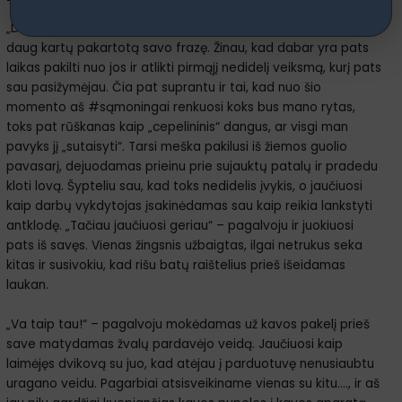
„Deja, motyvacija neatsiranda ant sofos!“ – prisimenu tiek
daug kartų pakartotą savo frazę. Žinau, kad dabar yra pats
laikas pakilti nuo jos ir atlikti pirmąjį nedidelį veiksmą, kurį pats
sau pasižymėjau. Čia pat suprantu ir tai, kad nuo šio
momento aš #sąmoningai renkuosi koks bus mano rytas,
toks pat rūškanas kaip „cepelininis“ dangus, ar visgi man
pavyks jį „sutaisyti“. Tarsi meška pakilusi iš žiemos guolio
pavasarį, dejuodamas prieinu prie sujauktų patalų ir pradedu
kloti lovą. Šypteliu sau, kad toks nedidelis įvykis, o jaučiuosi
kaip darbų vykdytojas įsakinėdamas sau kaip reikia lankstyti
antklodę. „Tačiau jaučiuosi geriau“ – pagalvoju ir juokiuosi
pats iš savęs. Vienas žingsnis užbaigtas, ilgai netrukus seka
kitas ir susivokiu, kad rišu batų raištelius prieš išeidamas
laukan.
„Va taip tau!“ – pagalvoju mokėdamas už kavos pakelį prieš
save matydamas žvalų pardavėjo veidą. Jaučiuosi kaip
laimėjęs dvikovą su juo, kad atėjau į parduotuvę nenusiaubtu
uragano veidu. Pagarbiai atsisveikiname vienas su kitu…., ir aš