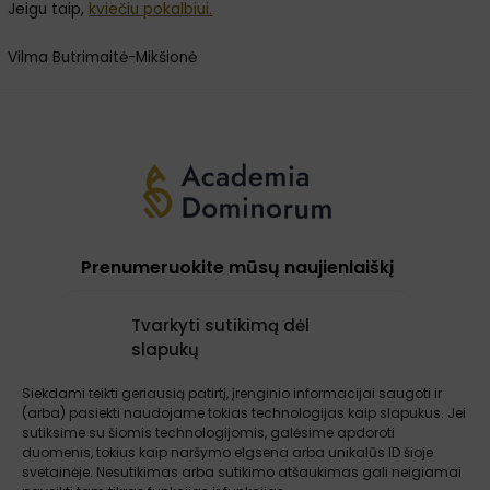
Jeigu taip,
kviečiu pokalbiui.
Vilma Butrimaitė-Mikšionė
Prenumeruokite mūsų naujienlaiškį
Tvarkyti sutikimą dėl
slapukų
Prenumeruoti
Siekdami teikti geriausią patirtį, įrenginio informacijai saugoti ir
(arba) pasiekti naudojame tokias technologijas kaip slapukus. Jei
sutiksime su šiomis technologijomis, galėsime apdoroti
Apie mus
Paslaugos
Atsiliepimai
duomenis, tokius kaip naršymo elgsena arba unikalūs ID šioje
Įžvalgos
Kontaktai
Sąlygos ir taisyklės
svetainėje. Nesutikimas arba sutikimo atšaukimas gali neigiamai