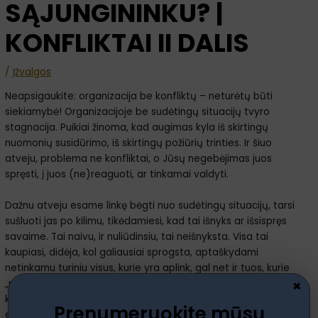
SĄJUNGININKU? |
KONFLIKTAI II DALIS
/
Įžvalgos
Neapsigaukite: organizacija be konfliktų – neturėtų būti
siekiamybė! Organizacijoje be sudėtingų situacijų tvyro
stagnacija. Puikiai žinoma, kad augimas kyla iš skirtingų
nuomonių susidūrimo, iš skirtingų požiūrių trinties. Ir šiuo
atveju, problema ne konfliktai, o Jūsų negebėjimas juos
spręsti, į juos (ne)reaguoti, ar tinkamai valdyti.
Dažnu atveju esame linkę bėgti nuo sudėtingų situacijų, tarsi
sušluoti jas po kilimu, tikėdamiesi, kad tai išnyks ar išsispręs
savaime. Tai naivu, ir nuliūdinsiu, tai neišnyksta. Visa tai
kaupiasi, didėja, kol galiausiai sprogsta, aptaškydami
netinkamu turiniu visus, kurie yra aplink, gal net ir tuos, kurie
×
„ne prie ko“, taip sukeliant dar didesnę žalą ne tik sau, bet ir
kenkiant organizacijai. Ir tada jau tenka gesinti gaisrą,
Prenumeruokite mūsų
eikvojant papildomus resursus, kurių ne visada ir turime.