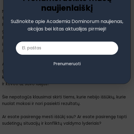
naujienlaiškį
Nereikia, o net ir nebūtų protinga, bandyti išmokti tapti
taikdariais, kurie visada nusileidžia ir viską atleidžia. Ne.
Sužinokite apie Academia Dominorum naujienas,
Rekomenduojama išmokti tapti
konfliktų strategais
,
akcijas bei kitas aktualijas pirmieji!
gebančiais naudoti šią energiją savo ir organizacijos labui.
Protinga analizuoti ne tik konfliktų priežastis ir pasekmes, bet
ir atpažinti manipuliacijos požymius, atsakyti į agresiją ir
išlaikyti savo pozicijas.
Prenumeruoti
Ar gebate ne tik valdyti savo emocijas, bet ir naudoti jas kaip
galingą įrankį? Ar gebate ne tik klausytis, bet ir išgirsti, ne tik
kalbėti, bet ir įtikinti? Ar mokate rasti ne tik kompromisus, bet
ir kovoti už savo idėjas?
Šie nepatogūs klausimai skirti tiems, kurie nebijo iššūkių, kurie
nuolat mokosi ir nori pasiekti rezultatų.
Ar esate pasirengę mesti iššūkį sau? Ar esate pasirengę tapti
sudėtingų situacijų ir konfliktų valdymo lyderiais?