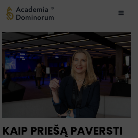
Pereiti
Main
prie
Menu
turinio
KAIP PRIEŠĄ PAVERSTI