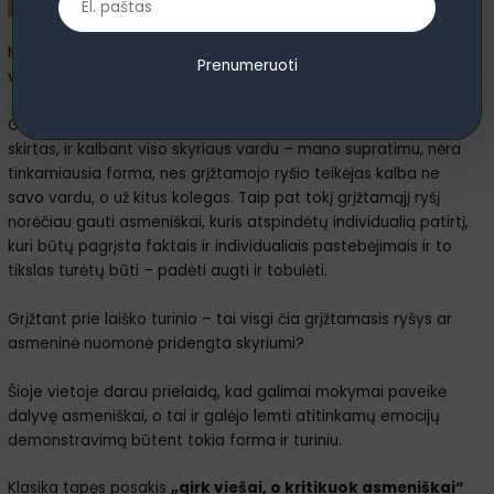
Mokymų metu nebuvo kalbama apie organizaciją, kurioje
Prenumeruoti
vyko mokymai, tuo labiau nebuvo minimas X skyrius.
Grįžtamojo ryšio teikimas bendru el. paštu, nurodant, kam jis
skirtas, ir kalbant viso skyriaus vardu – mano supratimu, nėra
tinkamiausia forma, nes grįžtamojo ryšio teikėjas kalba ne
savo vardu, o už kitus kolegas. Taip pat tokį grįžtamąjį ryšį
norėčiau gauti asmeniškai, kuris atspindėtų individualią patirtį,
kuri būtų pagrįsta faktais ir individualiais pastebėjimais ir to
tikslas turėtų būti – padėti augti ir tobulėti.
Grįžtant prie laiško turinio – tai visgi čia grįžtamasis ryšys ar
asmeninė nuomonė pridengta skyriumi?
Šioje vietoje darau prielaidą, kad galimai mokymai paveikė
dalyvę asmeniškai, o tai ir galėjo lemti atitinkamų emocijų
demonstravimą būtent tokia forma ir turiniu.
Klasika tapęs posakis
„girk viešai, o kritikuok asmeniškai“