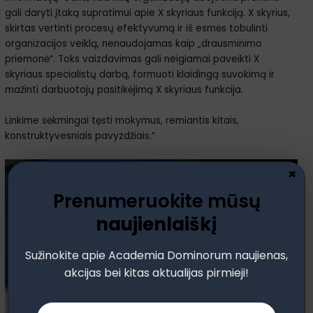
gali daryti įtaką supratimui apie X skyriaus funkciją. X skyrius,
skirtas vertinti procesų efektyvumą ir iš esmės tobulinti
organizacijos veiklą, nenaudojamas kaip „drausminimo
priemonė“. Toks vaizdavimas gali neigiamai paveikti X
skyriaus specialistų darbą, formuoti klaidingą suvokimą ir
mažinti darbuotojų pasitikėjimą X skyriaus funkcija.
Linkime sėkmingai tęsti mokymus, remiantis kitais,
konstruktyvesniais pavyzdžiais.“
×
Prenumeruokite mūsų
naujienlaiškį
Sužinokite apie Academia Dominorum naujienas,
akcijas bei kitas aktualijas pirmieji!