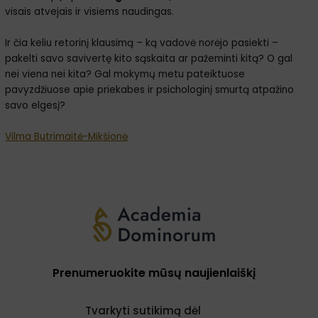
visais atvejais ir visiems naudingas.
Ir čia keliu retorinį klausimą – ką vadovė norėjo pasiekti –
pakelti savo savivertę kito sąskaita ar pažeminti kitą? O gal
nei viena nei kita? Gal mokymų metu pateiktuose
pavyzdžiuose apie priekabes ir psichologinį smurtą atpažino
savo elgesį?
Vilma Butrimaitė-Mikšionė
Prenumeruokite mūsų naujienlaiškį
Tvarkyti sutikimą dėl