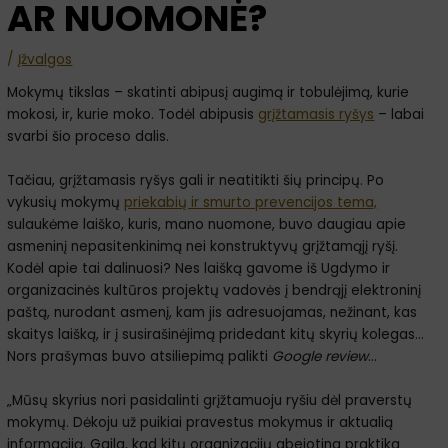
AR NUOMONĖ?
/
Įžvalgos
Mokymų tikslas – skatinti abipusį augimą ir tobulėjimą, kurie
mokosi, ir, kurie moko. Todėl abipusis
grįžtamasis ryšys
– labai
svarbi šio proceso dalis.
Tačiau, grįžtamasis ryšys gali ir neatitikti šių principų. Po
vykusių mokymų
priekabių ir smurto prevencijos tema,
sulaukėme laiško, kuris, mano nuomone, buvo daugiau apie
asmeninį nepasitenkinimą nei konstruktyvų grįžtamąjį ryšį.
Kodėl apie tai dalinuosi? Nes laišką gavome iš Ugdymo ir
organizacinės kultūros projektų vadovės į bendrąjį elektroninį
paštą, nurodant asmenį, kam jis adresuojamas, nežinant, kas
skaitys laišką, ir į susirašinėjimą pridedant kitų skyrių kolegas…
Nors prašymas buvo atsiliepimą palikti
Google review
…
„Mūsų skyrius nori pasidalinti grįžtamuoju ryšiu dėl praverstų
mokymų. Dėkoju už puikiai pravestus mokymus ir aktualią
informaciją. Gaila, kad kitų organizacijų abejotina praktika