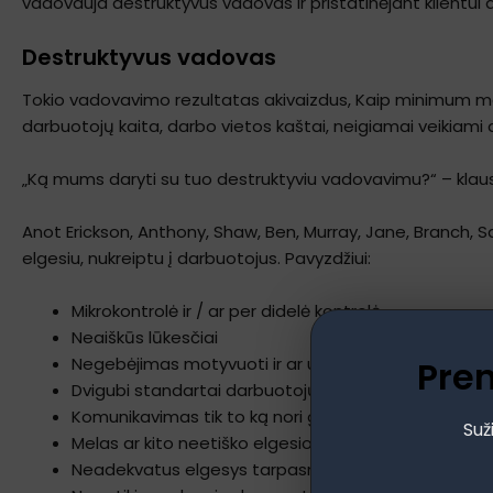
vadovauja destruktyvus vadovas ir pristatinėjant klientui 
Destruktyvus vadovas
Tokio vadovavimo rezultatas akivaizdus, Kaip minimum ma
darbuotojų kaita, darbo vietos kaštai, neigiamai veikiami d
„Ką mums daryti su tuo destruktyviu vadovavimu?“ – klausi
Anot Erickson, Anthony, Shaw, Ben, Murray, Jane, Branch, Sara
elgesiu, nukreiptu į darbuotojus. Pavyzdžiui:
Mikrokontrolė ir / ar per didelė kontrolė
Neaiškūs lūkesčiai
Pre
Negebėjimas motyvuoti ir ar ugdyti darbuotojų
Dvigubi standartai darbuotojų atžvilgiu ( šis patink
Komunikavimas tik to ką nori girdėti kiti
Suž
Melas ar kito neetiško elgesio demonstravimas
Neadekvatus elgesys tarpasmeninio bendravimo si