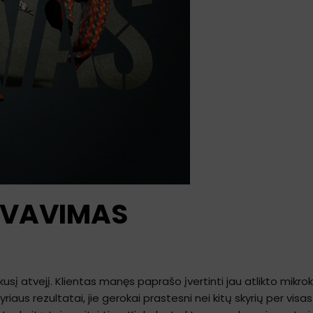
OVAVIMAS
sį atvejį. Klientas manęs paprašo įvertinti jau atlikto mikro
aus rezultatai, jie gerokai prastesni nei kitų skyrių per visa