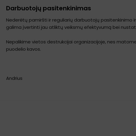
Darbuotojų pasitenkinimas
Nederėtų pamiršti ir reguliarių darbuotojų pasitenkinimo i
galima įvertinti jau atliktų veiksmų efektyvumą bei nustaty
Nepalikime vietos destrukcijai organizacijoje, nes matome pa
puodelio kavos.
Andrius