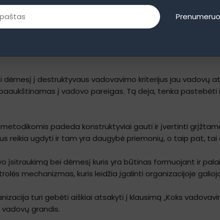
Prenumeruo
ti dėmesį į destruktyvaus vadovavimo kriterijus jau vadovų a
 paaukštinamas į vadovo pareigas. Tą deja, tenka pastebėti i
metodikomis padeda konstruktyviai gauti ir įvertinti grįžtam
s reikia ugdyti ir tam yra daugybė priemonių, o taip pat, ta
vo įsitraukimą bei dėmesį kuris yra būtinas formuojant ir pa
olės mechanizmas, kuris leidžia įgalinti organizacijoje galio
rganizacija turi gebėti aiškiai atsakyti į klausimą „Koks vado
s vadovų grandis.