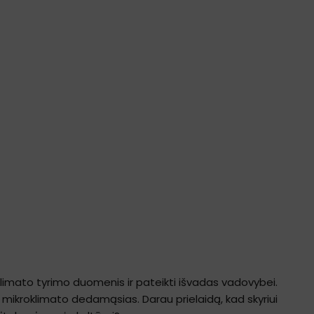
klimato tyrimo duomenis ir pateikti išvadas vadovybei.
s mikroklimato dedamąsias. Darau prielaidą, kad skyriui