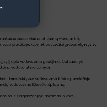
ti
trankos procese. Nes anot tyrimų vieną ar kitą
r savo praktikoje, kuomet pavyzdžiui grubus elgesys su
ąjį ryšį apie vadovavimo gebėjimus bei sudaryti
i didina vadovo atskaitomybę.
laikant konstruktyvius vadovavimo būdus pavaldžioje
jančių vadovavimo lūkesčių išpildymą.
vavimas mūsų organizacijoje tinkamas, o koks