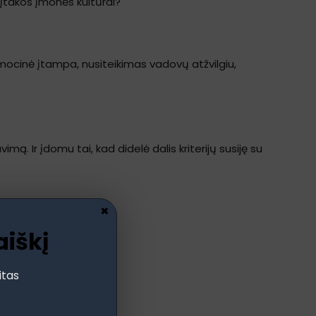
 įtakos įmonės kultūrai?
ocinė įtampa, nusiteikimas vadovų atžvilgiu,
mą. Ir įdomu tai, kad didelė dalis kriterijų susiję su
×
aiškį
itas