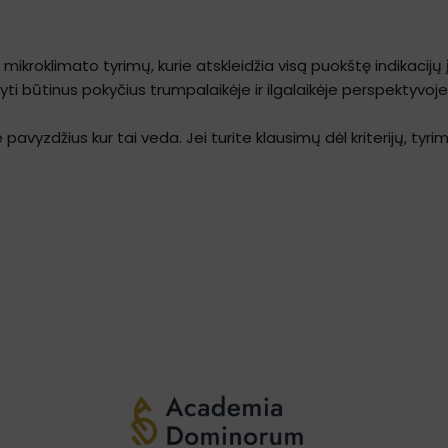
r mikroklimato tyrimų, kurie atskleidžia visą puokštę indikaci
ti būtinus pokyčius trumpalaikėje ir ilgalaikėje perspektyvoje
vyzdžius kur tai veda. Jei turite klausimų dėl kriterijų, tyrim