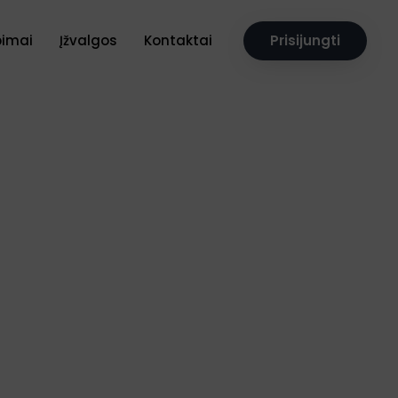
pimai
Įžvalgos
Kontaktai
Prisijungti