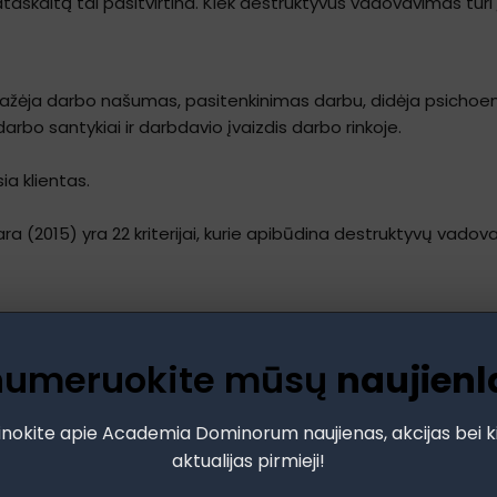
ataskaitą tai pasitvirtina. Kiek destruktyvus vadovavimas turi
žėja darbo našumas, pasitenkinimas darbu, didėja psichoem
arbo santykiai ir darbdavio įvaizdis darbo rinkoje.
a klientas.
 (2015) yra 22 kriterijai, kurie apibūdina destruktyvų vadovavi
numeruokite mūsų
naujienl
a, tas nepatinka)
inokite apie Academia Dominorum naujienas, akcijas bei k
aktualijas pirmieji!
tuacijose