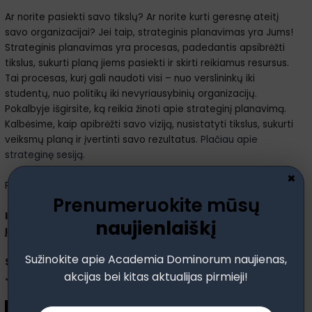
Ar norite pasiekti savo tikslų? Ar norite kurti geresnę ateitį
savo organizacijai? Jei taip, strateginis planavimas yra Jums!
Strateginis planavimas yra procesas, padedantis apsibrėžti
tikslus, sukurti planą jiems pasiekti ir skirti reikiamus resursus.
Tai procesas, kurį gali naudoti visi – nuo verslininkų iki
studentų, nuo politikų iki nevyriausybinių organizacijų.
Pokalbyje išgirsite, ką reikia žinoti apie strateginį planavimą.
Kalbėsime, kaip apibrėžti savo viziją, nusistatyti tikslus, sukurti
veiksmų planą ir įvertinti savo rezultatus.
Plačiau apie
strateginę sesiją.
×
Pradedame strateginės drausmės kelionę jau šiandien!
Prenumeruokite mūsų
IEŠKOTE PATIKIMO PARTNERIO STRATEGIJOS KŪRIMUI IR
naujienlaiškį
ĮGYVENDINIMUI?
Sužinokite apie Academia Dominorum naujienas,
SUSISIEKITE SU MUMIS IR APTARKIME, KAIP GALIME PADĖTI
akcijas bei kitas aktualijas pirmieji!
JŪSŲ VERSLUI AUGTI