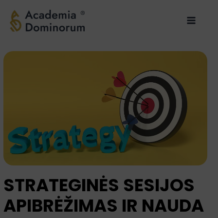
Pereiti
Main
prie
Menu
turinio
STRATEGINĖS SESIJOS
APIBRĖŽIMAS IR NAUDA