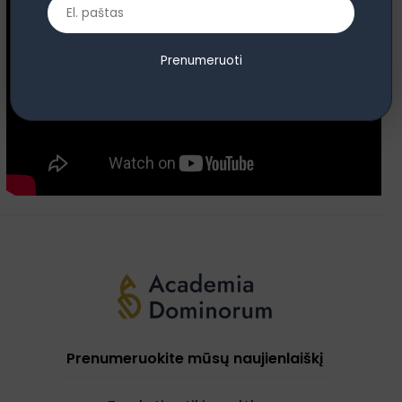
Prenumeruoti
Prenumeruokite mūsų naujienlaiškį