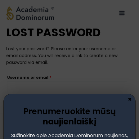
Pereiti
Main
prie
Menu
turinio
LOST PASSWORD
Lost your password? Please enter your username or
email address. You will receive a link to create a new
password via email.
Username or email
*
×
Reset password
Prenumeruokite mūsų
naujienlaiškį
Sužinokite apie Academia Dominorum naujienas,