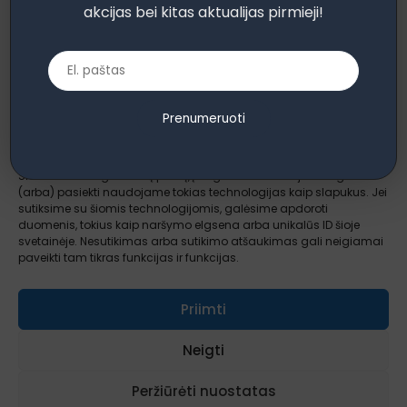
akcijas bei kitas aktualijas pirmieji!
Prenumeruokite mūsų naujienlaiškį
Tvarkyti sutikimą dėl
Prenumeruoti
slapukų
Prenumeruoti
Siekdami teikti geriausią patirtį, įrenginio informacijai saugoti ir
(arba) pasiekti naudojame tokias technologijas kaip slapukus. Jei
sutiksime su šiomis technologijomis, galėsime apdoroti
Apie mus
Paslaugos
Atsiliepimai
duomenis, tokius kaip naršymo elgsena arba unikalūs ID šioje
Įžvalgos
Kontaktai
Sąlygos ir taisyklės
svetainėje. Nesutikimas arba sutikimo atšaukimas gali neigiamai
paveikti tam tikras funkcijas ir funkcijas.
Priimti
Neigti
Visos teisės saugomos © 2026 AcademiaDominorum.eu
Peržiūrėti nuostatas