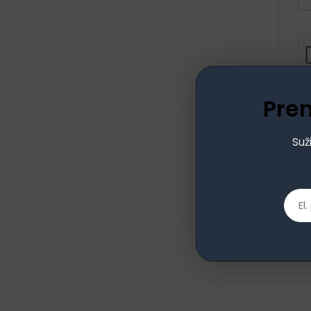
Pre
Suž