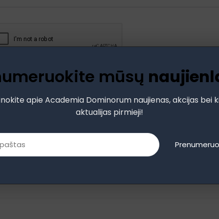
numeruokite mūsų
naujienl
Pamiršote
Prisiminti slaptažodį
inokite apie Academia Dominorum naujienas, akcijas bei k
Prisijungti
aktualijas pirmieji!
Neturite paskyros?
Užsiregistruoti
Prenumeruo