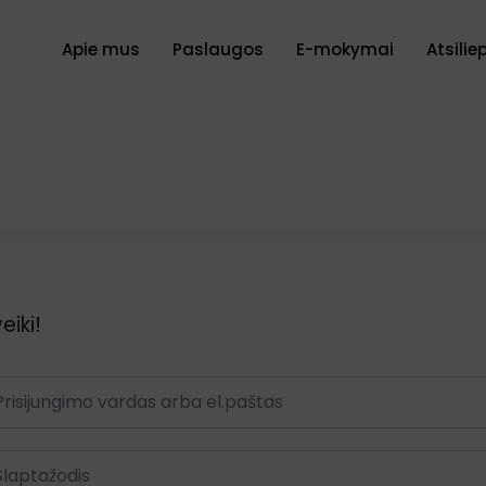
Apie mus
Paslaugos
E-mokymai
Atsilie
eiki!