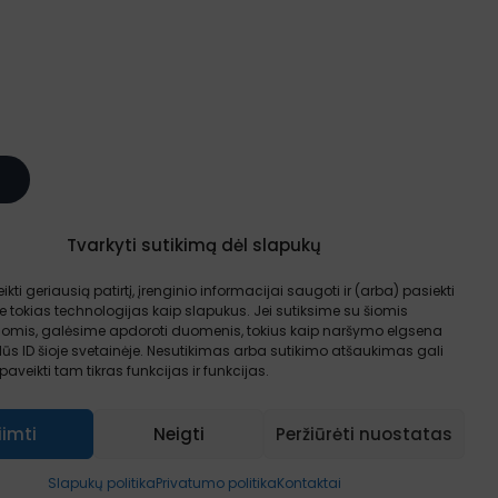
Tvarkyti sutikimą dėl slapukų
 taisyklės
ikti geriausią patirtį, įrenginio informacijai saugoti ir (arba) pasiekti
tokias technologijas kaip slapukus. Jei sutiksime su šiomis
jomis, galėsime apdoroti duomenis, tokius kaip naršymo elgsena
ūs ID šioje svetainėje. Nesutikimas arba sutikimo atšaukimas gali
aveikti tam tikras funkcijas ir funkcijas.
iimti
Neigti
Peržiūrėti nuostatas
Slapukų politika
Privatumo politika
Kontaktai