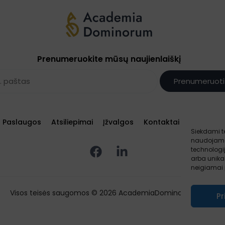
Prenumeruokite mūsų naujienlaiškį
Prenumeruoti
Paslaugos
Atsiliepimai
Įžvalgos
Kontaktai
Sąlygos ir
Siekdami te
naudojame 
technologi
arba unikal
neigiamai p
Visos teisės saugomos © 2026 AcademiaDominorum.eu
Pr