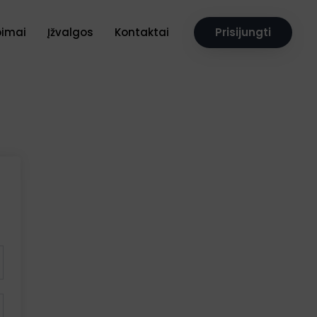
pimai
Įžvalgos
Kontaktai
Prisijungti