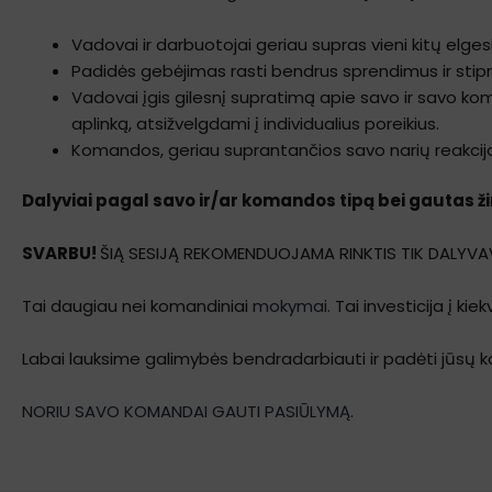
Vadovai ir darbuotojai geriau supras vieni kitų elg
Padidės gebėjimas rasti bendrus sprendimus ir stipri
Vadovai įgis gilesnį supratimą apie savo ir savo kom
aplinką, atsižvelgdami į individualius poreikius.
Komandos, geriau suprantančios savo narių reakcijas
Dalyviai pagal savo ir/ar komandos tipą bei gautas ži
SVARBU!
ŠIĄ SESIJĄ REKOMENDUOJAMA RINKTIS TIK DALYV
Tai daugiau nei komandiniai
mokymai.
Tai investicija į ki
Labai lauksime galimybės bendradarbiauti ir padėti jūsų k
NORIU SAVO KOMANDAI GAUTI PASIŪLYMĄ
.