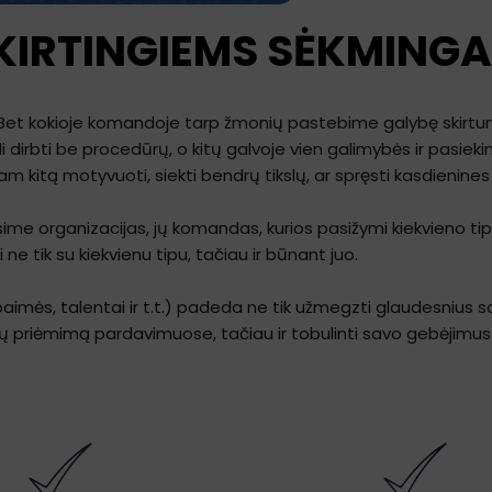
 SKIRTINGIEMS SĖKMINGA
 Bet kokioje komandoje tarp žmonių pastebime galybę skirtumų
negali dirbti be procedūrų, o kitų galvoje vien galimybės ir pasi
am kitą motyvuoti, siekti bendrų tikslų, ar spręsti kasdienines 
sime organizacijas, jų komandas, kurios pasižymi kiekvieno tipo 
ne tik su kiekvienu tipu, tačiau ir būnant juo.
 baimės, talentai ir t.t.) padeda ne tik užmegzti glaudesnius s
imų priėmimą pardavimuose, tačiau ir tobulinti savo gebėjimus