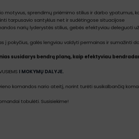
esio motyvus, sprendimų priėmimo stilius ir darbo ypatumus, k
nti tarpusavio santykius net ir sudėtingose situacijose
andos narių lyderystės stilius, gebės efektyviau deleguoti už
 į pokyčius, galės lengviau valdyti permainas ir sumažinti d
nias susidarys bendrą planą, kaip efektyviau bendradarb
AVUSIEMS
I MOKYMŲ DALYJE.
ekvieno komandos nario ateitį, norint turėti susikalbančią koma
omandai tobulėti. Susisiekime!