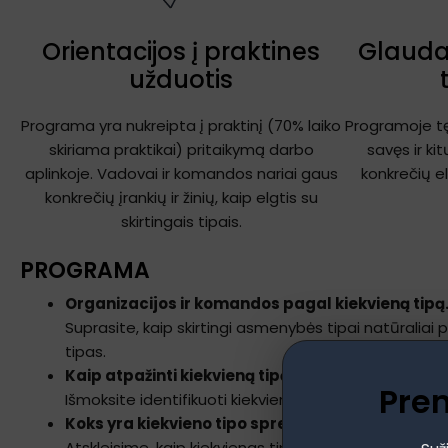
Orientacijos į praktines
Glauda
užduotis
Programa yra nukreipta į praktinį (70% laiko
Programoje t
skiriama praktikai) pritaikymą darbo
savęs ir ki
aplinkoje. Vadovai ir komandos nariai gaus
konkrečių el
konkrečių įrankių ir žinių, kaip elgtis su
skirtingais tipais.
PROGRAMA
Organizacijos ir komandos pagal kiekvieną tipą
Suprasite, kaip skirtingi asmenybės tipai natūraliai pas
tipas.
Kaip atpažinti kiekvieną tipą pokalbio metu?
Pre
Išmoksite identifikuoti kiekvieną tipą pagal subtil
Koks yra kiekvieno tipo sprendimų priėmimo stil
Atskleisime, kaip kiekvienas tipas priima sprendimus 