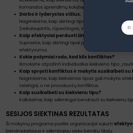
Suž
komandos sprendimų kokybę.
Darbo ir lyderystės stilius.
Nagrinėsime, kaip skirtingi tipai dirba, kokius rezul
(reikalaujantis, rūpestingas, vengiantis sprendimų).
Kaip efektyviai perduoti žinias skirtingiems ti
Suprasite, kaip skirtingi tipai priima ir apdoroja inf
efektyvumui.
Kokie požymiai rodo, kad kils konfliktas?
Išmoksite atpažinti individualius kiekvieno tipo „raudo
Kaip spręsti konfliktus ir mokytis susikalbėti s
Nagrinėsime, kaip kiekvienas tipas gali mokytis efektyv
teisingai, o ne provokuotų konfliktus.
Kaip susikalbėti su kiekvienu tipu?
Kalbėsime, kaip sėkmingai bendrauti su kiekvienu tipu 
SESIJOS SIEKTINAS REZULTATAS
Ši mokymų programa padės organizacijai sukurti
efektyv
bendradarbiaus ir sėkmingiau sieks bendrų tikslų: