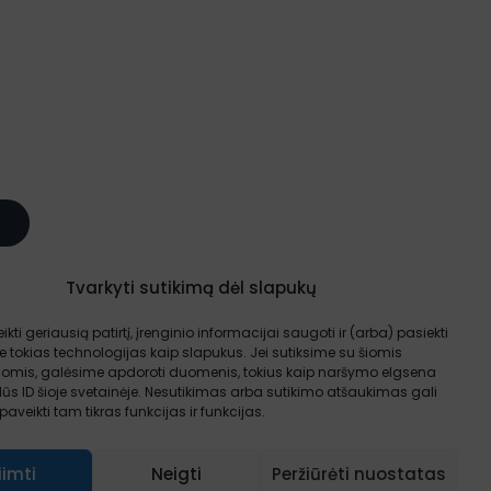
Tvarkyti sutikimą dėl slapukų
 taisyklės
ikti geriausią patirtį, įrenginio informacijai saugoti ir (arba) pasiekti
tokias technologijas kaip slapukus. Jei sutiksime su šiomis
jomis, galėsime apdoroti duomenis, tokius kaip naršymo elgsena
ūs ID šioje svetainėje. Nesutikimas arba sutikimo atšaukimas gali
aveikti tam tikras funkcijas ir funkcijas.
iimti
Neigti
Peržiūrėti nuostatas