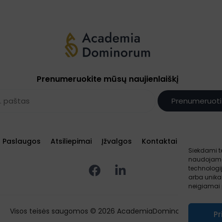
Prenumeruokite mūsų naujienlaiškį
Prenumeruoti
Paslaugos
Atsiliepimai
Įžvalgos
Kontaktai
Sąlygos ir
Siekdami te
naudojame 
technologi
arba unikal
neigiamai p
Visos teisės saugomos © 2026 AcademiaDominorum.eu
Pr