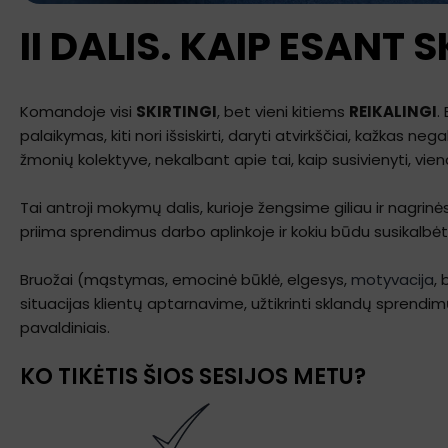
II DALIS. KAIP ESANT
Komandoje visi
SKIRTINGI
, bet vieni kitiems
REIKALINGI
.
palaikymas, kiti nori išsiskirti, daryti atvirkščiai, kažkas 
žmonių kolektyve, nekalbant apie tai, kaip susivienyti, vien
Tai antroji mokymų dalis, kurioje žengsime giliau ir nagrinė
priima sprendimus darbo aplinkoje ir kokiu būdu susikalbėti 
Bruožai (mąstymas, emocinė būklė, elgesys,
motyvacija
,
situacijas klientų aptarnavime, užtikrinti sklandų sprend
pavaldiniais.
KO TIKĖTIS ŠIOS SESIJOS METU?