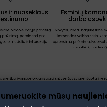
us ir nuoseklaus
Esminių komand
tęstinumo
darbo aspek
ęsime pirmoje dalyje pradėtą
Mokymų metu nagrinėsime sv
tų pažinimą, pereidami prie
komandos veiklos sritis: kom
gesio modelių ir interakcijų
sprendimų priėmimą, lyderyst
ir konfliktų valdymą
.
ireiškia įvairiose organizacijų srityse (pvz., orientuota į rezult
numeruokite mūsų
naujienl
ius, bet ryškius požymius – kalbos manierą, aprangos detales,
ius?
– nuo emocinio iki racionalaus, nuo impulsyvaus iki kruopščiai