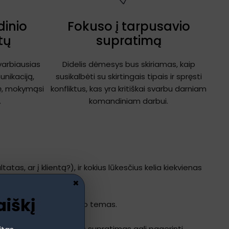
inio
Fokuso į tarpusavio
tų
supratimą
arbiausias
Didelis dėmesys bus skiriamas, kaip
unikaciją,
susikalbėti su skirtingais tipais ir spręsti
ę, mokymąsi
konfliktus, kas yra kritiškai svarbu darniam
.
komandiniam darbui.
atas, ar į klientą?), ir kokius lūkesčius kelia kiekvienas
×
aiškį
 dominuojančias pokalbio temas.
 apgalvoto – ir kaip šis supratimas gali pagerinti