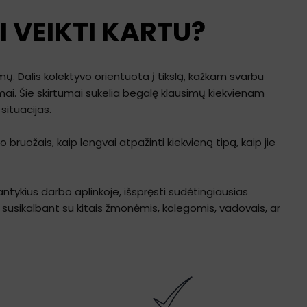
I VEIKTI KARTU?
. Dalis kolektyvo orientuota į tikslą, kažkam svarbu
ekimai. Šie skirtumai sukelia begalę klausimų kiekvienam
situacijas.
bruožais, kaip lengvai atpažinti kiekvieną tipą, kaip jie
antykius darbo aplinkoje, išspręsti sudėtingiausias
 susikalbant su kitais žmonėmis, kolegomis, vadovais, ar