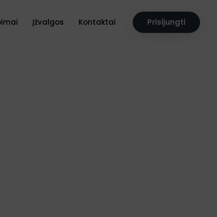
pimai
Įžvalgos
Kontaktai
Prisijungti