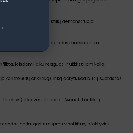
itas
ndimą) ir kokį lyderystės stilių demonstruoja
ti
temingai), pritaikant mokymo metodus maksimaliam
iktą, leisdami laiku reaguoti ir užkirsti jam kelią.
p kontrolierių ar kritiką), ir ką daryti, kad būtų suprastas
ientais) ir ko vengti, norint išvengti konfliktų.
komandos nariai geriau supras vieni kitus, efektyviau