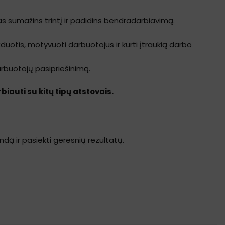
as sumažins trintį ir padidins bendradarbiavimą.
duotis, motyvuoti darbuotojus ir kurti įtraukią darbo
arbuotojų pasipriešinimą.
iauti su kitų tipų atstovais.
ndą ir pasiekti geresnių rezultatų.