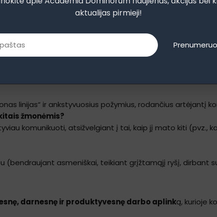
inokite apie Academia Dominorum naujienas, akcijas bei k
aktualijas pirmieji!
tatus generuoja (orientacija į tikslą, procesą ar problemų spre
Prenumeruo
pams?
ormaciją (paviršutiniškai ir greitai, o gal įsigilindami ir sis
nas linijas“ ir ankstyvuosius požymius, rodančius artėjantį konfl
u kitais žmonėmis?
iau komunikuoti, atsižvelgiant į tai, kaip jį mato kiti (pvz., kai
(bendraujant asmeniškai, teikiant grįžtamąjį ryšį, dirbant su kl
esnę, darnesnę ir produktyvesnę darbo aplink
ą, kurioje 