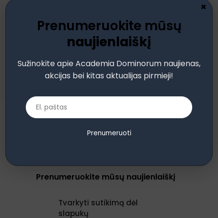
×
Pamiršote?
Prisiminti slaptažodį
Prenumeruokite mūsų
naujienlaiškį
Prisijungti
Sužinokite apie Academia Dominorum naujienas,
Neturite paskyros?
Užsiregistruoti
akcijas bei kitas aktualijas pirmieji!
Prenumeruoti
Prenumeruokite mūsų naujienlaiškį
Tvarkyti sutikimą dėl
slapukų