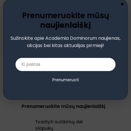
×
Pamiršote?
Prisiminti slaptažodį
Prenumeruokite mūsų
naujienlaiškį
Prisijungti
Sužinokite apie Academia Dominorum naujienas,
Neturite paskyros?
Užsiregistruoti
akcijas bei kitas aktualijas pirmieji!
Prenumeruoti
Prenumeruokite mūsų naujienlaiškį
Tvarkyti sutikimą dėl
slapukų