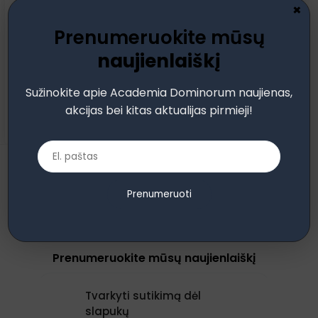
×
Pamiršote?
Prisiminti slaptažodį
Prenumeruokite mūsų
naujienlaiškį
Prisijungti
Sužinokite apie Academia Dominorum naujienas,
Neturite paskyros?
Užsiregistruoti
akcijas bei kitas aktualijas pirmieji!
Prenumeruoti
Prenumeruokite mūsų naujienlaiškį
Tvarkyti sutikimą dėl
slapukų