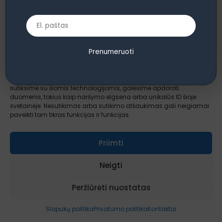
0%
Įvykdyta
Mark as Complete
Tvarkyti sutikimą dėl
slapukų
Prenumeruoti
Siekdami teikti geriausią patirtį, įrenginio informacijai saugoti ir
(arba) pasiekti naudojame tokias technologijas kaip slapukus. Jei
sutiksime su šiomis technologijomis, galėsime apdoroti
duomenis, tokius kaip naršymo elgsena arba unikalūs ID šioje
svetainėje. Nesutikimas arba sutikimo atšaukimas gali neigiamai
paveikti tam tikras funkcijas ir funkcijas.
Priimti
Neigti
Peržiūrėti nuostatas
Slapukų politika
Privatumo politika
Kontaktai